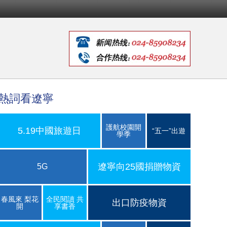
熱詞看遼寧
護航校園開
5.19中國旅遊日
“五一”出遊
學季
遼寧向25國捐贈物資
5G
春風來 梨花
全民閱讀 共
出口防疫物資
開
享書香