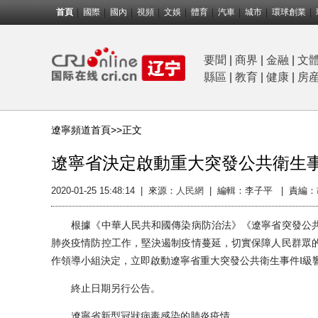
首頁
國際
國內
視頻
文娛
體育
汽車
城市
環球創業
要聞
|
商界
|
金融
|
文
縣區
|
教育
|
健康
|
房
遼寧頻道首頁>>
正文
遼寧省決定啟動重大突發公共衛生事
2020-01-25 15:48:14
|
來源：
人民網
|
編輯：李子平 |
責編：
根據《中華人民共和國傳染病防治法》《遼寧省突發公共
肺炎疫情防控工作，堅決遏制疫情蔓延，切實保障人民群眾
作領導小組決定，立即啟動遼寧省重大突發公共衛生事件Ⅰ級
終止日期另行公告。
遼寧省新型冠狀病毒感染的肺炎疫情