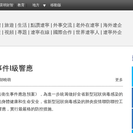
環球財智
教育
地方
移動版
體
|
旅遊
|
生活
|
點讚遼寧
|
外事交流
|
老外在遼寧
|
海外遼企
産
|
視頻
|
專題
|
遼寧在線
|
國際合作
|
世界遼寧人
|
遼寧外企
件Ⅰ級響應
胡曉萌
更多
衛生事件應急預案》，為進一步統籌做好全省新型冠狀病毒感染的
的身體健康和生命安全，省新型冠狀病毒感染的肺炎疫情聯防聯控工
響應，實行最嚴格的防控措施。