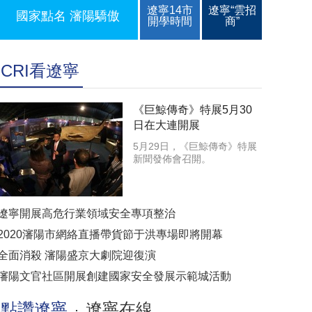
遼寧14市
遼寧“雲招
國家點名 瀋陽驕傲
開學時間
商”
CRI看遼寧
《巨鯨傳奇》特展5月30
日在大連開展
5月29日，《巨鯨傳奇》特展
新聞發佈會召開。
遼寧開展高危行業領域安全專項整治
2020瀋陽市網絡直播帶貨節于洪專場即將開幕
全面消殺 瀋陽盛京大劇院迎復演
瀋陽文官社區開展創建國家安全發展示範城活動
點讚遼寧
遼寧在線