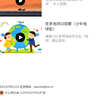
浪”，令人震撼。
世界地球日唱響《少年地
球歌》
瀋陽小記者周張皓作品在《地
球》雜誌發表。
7401111 監督郵箱：jiancha@cri.cn
京公網安備 11040102700187號