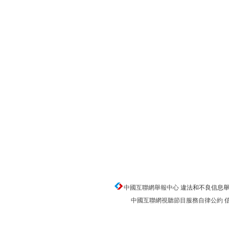
中國互聯網舉報中心
違法和不良信息舉報電話
中國互聯網視聽節目服務自律公約
信