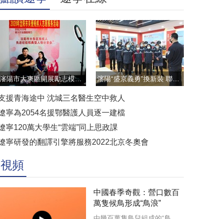
瀋陽市大東區開展勵志模範雲直播訪談活動
瀋陽“盛京義勇”換新裝 聯防聯控顯擔當
支援青海途中 沈城三名醫生空中救人
遼寧為2054名援鄂醫護人員逐一建檔
遼寧120萬大學生“雲端”同上思政課
遼寧研發的翻譯引擎將服務2022北京冬奧會
視頻
中國春季奇觀：營口數百
萬隻候鳥形成“鳥浪”
由幾百萬隻鳥兒組成的“鳥