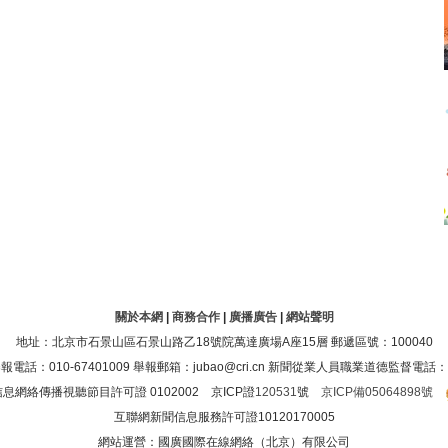
關於本網
|
商務合作
|
廣播廣告
|
網站聲明
地址：北京市石景山區石景山路乙18號院萬達廣場A座15層 郵遞區號：100040
：010-67401009 舉報郵箱：jubao@cri.cn 新聞從業人員職業道德監督電話：010-6
息網絡傳播視聽節目許可證 0102002 京ICP證
120531
號
京ICP備05064898號
互聯網新聞信息服務許可證10120170005
網站運營：國廣國際在線網絡（北京）有限公司