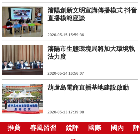
瀋陽創新文明宣講傳播模式 抖音
直播模範座談
2020-05-15 15:59:36
瀋陽市生態環境局將加大環境執
法力度
2020-05-14 16:56:07
葫蘆島電商直播基地建設啟動
2020-05-13 17:39:08
推薦
春風習習
銳評
國際
國內
評