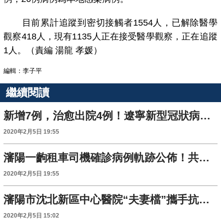
目前累計追蹤到密切接觸者1554人，已解除醫學
觀察418人，現有1135人正在接受醫學觀察，正在追蹤
1人。（責編 湯龍 孝媛）
編輯：李子平
繼續閱讀
新增7例，治愈出院4例！遼寧新型冠狀病毒感染的肺炎累計確診88例
2020年2月5日 19:55
瀋陽一齣租車司機確診病例軌跡公佈！共有83個載客記錄
2020年2月5日 19:55
瀋陽市沈北新區中心醫院“夫妻檔”攜手抗擊疫情
2020年2月5日 15:02