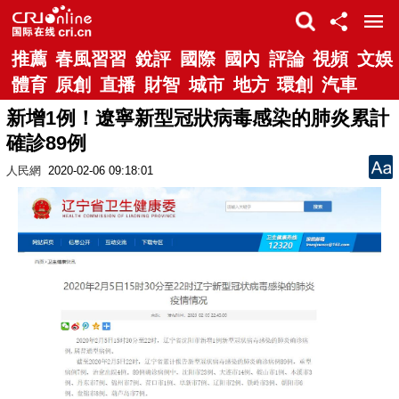
推薦
春風習習
銳評
國際
國內
評論
視頻
文娛
體育
原創
直播
財智
城市
地方
環創
汽車
新增1例！遼寧新型冠狀病毒感染的肺炎累計
確診89例
人民網
2020-02-06 09:18:01