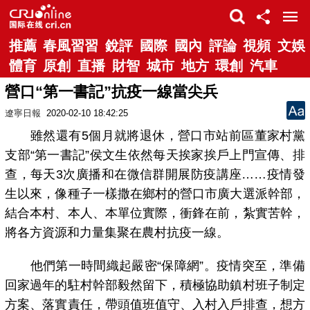
推薦
春風習習
銳評
國際
國內
評論
視頻
文娛
體育
原創
直播
財智
城市
地方
環創
汽車
營口“第一書記”抗疫一線當尖兵
遼寧日報
2020-02-10 18:42:25
雖然還有5個月就將退休，營口市站前區董家村黨
支部“第一書記”侯文生依然每天挨家挨戶上門宣傳、排
查，每天3次廣播和在微信群開展防疫講座……疫情發
生以來，像種子一樣撒在鄉村的營口市廣大選派幹部，
結合本村、本人、本單位實際，衝鋒在前，紮實苦幹，
將各方資源和力量集聚在農村抗疫一線。
他們第一時間織起嚴密“保障網”。疫情突至，準備
回家過年的駐村幹部毅然留下，積極協助鎮村班子制定
方案、落實責任，帶頭值班值守、入村入戶排查，想方