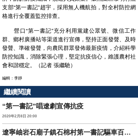
支部“第一書記”趙宇，採用無人機航拍，對全村防控網
格進行全覆蓋監控排查。
營口“第一書記”充分利用黨建公眾號、微信工作
群、鄉村廣播站等渠道進行宣傳，堅持正面發聲、及時
發聲、準確發聲，向農民群眾發佈最新疫情，介紹科學
防控知識，消除緊張心理，堅定抗疫信心，維護農村社
會和諧穩定。（記者 張繼馳）
編輯：李靜
繼續閱讀
“第一書記”唱遼劇宣傳抗疫
2020年2月8日 20:00
遼寧岫岩石廟子鎮石棉村第一書記驅車百餘裏送口罩