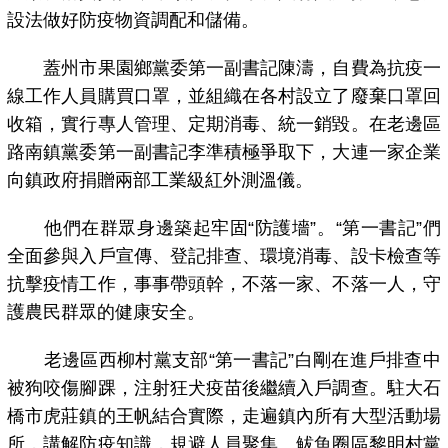
設法做好防疫物資調配和儲備。
蓋州市果園鄉黨委第一副書記陳濤，自費為抗疫一
線工作人員購買口罩，並組織在各村設立了廢棄口罩回
收箱，實行專人管理、定期消毒、統一銷毀。在老邊區
路南鎮黨委第一副書記李準積極爭取下，大連一家企業
向鎮政府捐贈兩部工業級紅外測溫儀。
他們在群眾身邊築起牢固“防護墻”。“第一書記”們
全面參與入戶宣傳、登記排查、環境消毒、設卡檢查等
抗擊疫情工作，事事帶頭幹，不落一家、不落一人，守
護農民群眾的健康安全。
老邊區西柳村黨支部“第一書記”白剛在進戶排查中
被狗咬傷腳踝，注射狂犬疫苗後繼續入戶調查。駐大石
橋市虎莊鎮的王帆結合實際，走遍鎮內所有大型活動場
所，講解防疫知識，規避人員聚集。鲅魚圈區黎明村黨