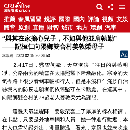
推薦
春風習習
銳評
國際
國內
評論
視頻
文娛
體育
原創
直播
財智
城市
地方
環創
汽車
“與其在家擔心兒子，不如與他並肩執勤”
——記桓仁向陽鄉雙合村姜敦榮母子
本溪網
2020-02-18 20:06:50
2月17日，驟雪初歇，天空恢復了往日的湛藍明
凈，公路兩旁的積雪在太陽照耀下漸漸融化。寒冷的天
氣令路上很少看到車輛和行人，但是本溪桓仁滿族自治
縣境內的防疫志願者們依舊堅守在卡點處。在這其中，
向陽鄉雙合村的78歲老人姜敦榮尤為顯眼。
這幾天氣溫驟降，姜敦榮套上了厚厚的棉衣棉褲，
在卡點，只要是外地車輛和人員，她一律進行勸返，本
村人也需持證外出，測量體溫。看來，寒風也並未吹走