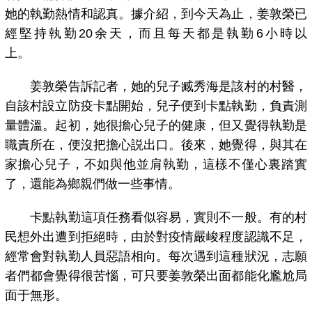
她的執勤熱情和認真。據介紹，到今天為止，姜敦榮已
經堅持執勤20余天，而且每天都是執勤6小時以
上。
姜敦榮告訴記者，她的兒子臧秀海是該村的村醫，
自該村設立防疫卡點開始，兒子便到卡點執勤，負責測
量體溫。起初，她很擔心兒子的健康，但又覺得執勤是
職責所在，便沒把擔心説出口。後來，她覺得，與其在
家擔心兒子，不如與他並肩執勤，這樣不僅心裏踏實
了，還能為鄉親們做一些事情。
卡點執勤這項任務看似容易，實則不一般。有的村
民想外出遭到拒絕時，由於對疫情嚴峻程度認識不足，
經常會對執勤人員惡語相向。每次遇到這種狀況，志願
者們都會覺得很苦惱，可只要姜敦榮出面都能化尷尬局
面于無形。