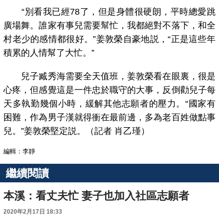
“別看我已經78了，但是身體很硬朗，平時總愛跳
廣場舞。誰家有事兒需要幫忙，我都絕對不落下，和全
村老少的感情都很好。”姜敦榮自豪地説，“正是這些年
積累的人情幫了大忙。”
兒子臧秀海需要全天值班，姜敦榮看在眼裏，很是
心疼，但感覺這是一件忠於職守的大事，反倒勸兒子每
天多執勤幾個小時，緩解其他志願者的壓力。“國家有
困難，作為男子漢就得衝在最前邊，多為老百姓做點事
兒。”姜敦榮堅定説。（記者 肖乙瑾）
編輯：李靜
繼續閱讀
本溪：看丈夫忙 妻子也加入社區志願者
2020年2月17日 18:33