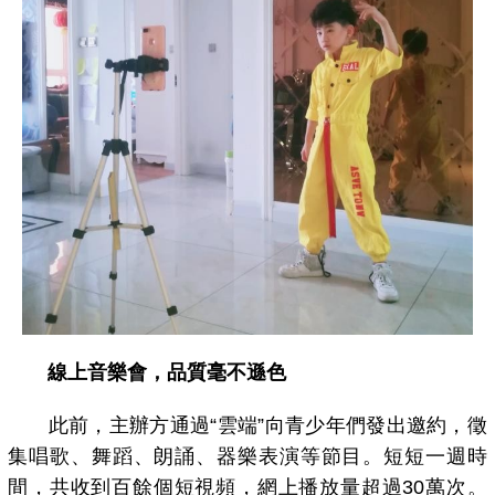
線上音樂會，品質毫不遜色
此前，主辦方通過“雲端”向青少年們發出邀約，徵
集唱歌、舞蹈、朗誦、器樂表演等節目。短短一週時
間，共收到百餘個短視頻，網上播放量超過30萬次。