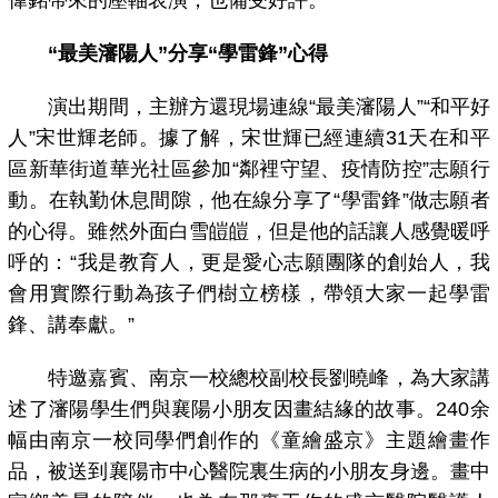
“最美瀋陽人”分享“學雷鋒”心得
演出期間，主辦方還現場連線“最美瀋陽人”“和平好
人”宋世輝老師。據了解，宋世輝已經連續31天在和平
區新華街道華光社區參加“鄰裡守望、疫情防控”志願行
動。在執勤休息間隙，他在線分享了“學雷鋒”做志願者
的心得。雖然外面白雪皚皚，但是他的話讓人感覺暖呼
呼的：“我是教育人，更是愛心志願團隊的創始人，我
會用實際行動為孩子們樹立榜樣，帶領大家一起學雷
鋒、講奉獻。”
特邀嘉賓、南京一校總校副校長劉曉峰，為大家講
述了瀋陽學生們與襄陽小朋友因畫結緣的故事。240余
幅由南京一校同學們創作的《童繪盛京》主題繪畫作
品，被送到襄陽市中心醫院裏生病的小朋友身邊。畫中