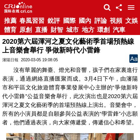
推薦
春風習習
銳評
國際
國內
評論
視頻
文娛
體育
原創
直播
財智
城市
地方
環創
汽車
2020第六屆渾河之夏文化藝術季首場預熱線
上音樂會舉行 爭做新時代小雷鋒
瀋陽日報
2020-03-05 19:08:05
沒有華麗的舞臺、燈光和音響，孩子們在家裏進行
表演，通過網絡直播匯聚而成。3月4日下午，由瀋陽
市和平區文化旅遊體育事業發展中心主辦的“爭做新時
代小雷鋒”公益音樂會舉行，此次演出也是2020第六屆
渾河之夏文化藝術季的首場預熱線上演出。音樂會中，
所有的小演員都是自願參與公益表演的“學雷鋒”小志願
者，他們通過表演，向大家傳遞愛，傳遞信心和希望。