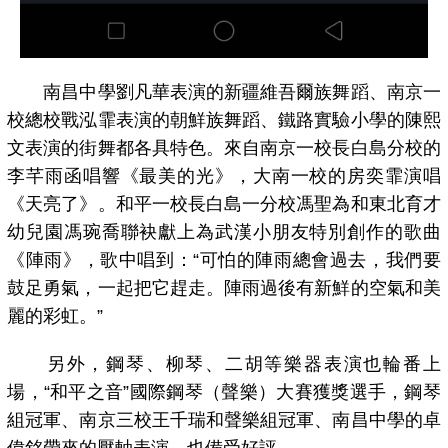
南昌中學劉凡華表演的新疆維吾爾族舞蹈、南京一
校總校戰泓霏表演的朝鮮族舞蹈、鐵路實驗小學的陳熙
文表演的街舞都各具特色。來自南京一校長白島分校的
李芊雨函唱響《最美的光》，大南一校的房奕霏演唱
《天亮了》。和平一校長白島一分校馮聖為和東北育才
幼兒園馮琬喬聯袂獻上為武漢小朋友特別創作的歌曲
《陣雨》，歌中唱到：“可怕的陣雨總會過去，我們要
鼓足勇氣，一起把它趕走。陣雨過後有新鮮的空氣和美
麗的彩虹。”
另外，鋼琴、柳琴、二胡等樂器表演也輪番上
場，“和平之音”國際鋼琴（聲樂）大賽獲獎選手，鋼琴
組冠軍、南京三校王千瑞和聲樂組冠軍、南昌中學的卓
偉銘帶來的壓軸表演，也備受好評。