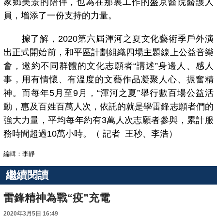
家鄉美景的陪伴，也為在那裏工作的盛京醫院醫護人
員，增添了一份支持的力量。
據了解，2020第六屆渾河之夏文化藝術季戶外演
出正式開始前，和平區計劃組織四場主題線上公益音樂
會，邀約不同群體的文化志願者“講述”身邊人、感人
事，用有情懷、有溫度的文藝作品凝聚人心、振奮精
神。而每年5月至9月，“渾河之夏”舉行數百場公益活
動，惠及百姓百萬人次，依託的就是學雷鋒志願者們的
強大力量，平均每年約有3萬人次志願者參與，累計服
務時間超過10萬小時。（ 記者 王秒、李浩）
編輯：李靜
繼續閱讀
雷鋒精神為戰“疫”充電
2020年3月5日 16:49