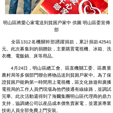
明山區將愛心家電送到貧困戶家中 供圖 明山區委宣傳
部
全區1312名機關幹部踴躍捐款，累計捐款42541
元。此次募集到的捐贈款，主要購置電視機、冰箱、洗
衣機、電飯鍋、床等用品。
4月24日，明山區總工會、區直機關工委、區農業
農村局等多個部門聯合將物品送到貧困戶家中。為了保
證貧困戶能夠第一時間用上電視機，區文化旅遊和廣播
電視局的工作人員們現場為他們接通有線線路，並調試
完畢。此次活動還得到了海爾集團明山區代理商的鼎力
支持，協調總公司以産品成本價售賣家電，並選派專業
技術人員全部免費上門安裝。