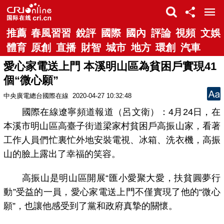
推薦
春風習習
銳評
國際
國內
評論
視頻
文娛
體育
原創
直播
財智
城市
地方
環創
汽車
愛心家電送上門 本溪明山區為貧困戶實現41
個“微心願”
中央廣電總台國際在線
2020-04-27 10:32:48
國際在線遼寧頻道報道（呂文衛）：4月24日，在
本溪市明山區高臺子街道梁家村貧困戶高振山家，看著
工作人員們忙裏忙外地安裝電視、冰箱、洗衣機，高振
山的臉上露出了幸福的笑容。
高振山是明山區開展“匯小愛聚大愛，扶貧圓夢行
動”受益的一員，愛心家電送上門不僅實現了他的“微心
願”，也讓他感受到了黨和政府真摯的關懷。