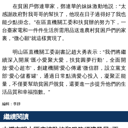
在貧困戶鄧連華家，鄧連華的妹妹激動地説：“太
感謝政府對我哥哥的幫扶了，他現在日子過得好了我也
能少點掛念。”在區直機關工委和扶貧辦的努力下，一
台臺家電和一件件生活所需用品送進農村貧困戶們的家
裏，“微心願”就這樣實現了。
明山區直機關工委副書記趙大勇表示：“我們將繼
續深入開展‘匯小愛聚大愛，扶貧圓夢行動’，全面開
放‘愛心超市’，創建機關‘愛心傳遞’微信群，設立黨支
部‘愛心儲蓄罐’，通過日常點滴愛心投入，凝聚正能
量，不僅要幫助貧困戶脫貧，還要進一步提升他們的生
活品質和幸福指數。”
編輯：李靜
繼續閱讀