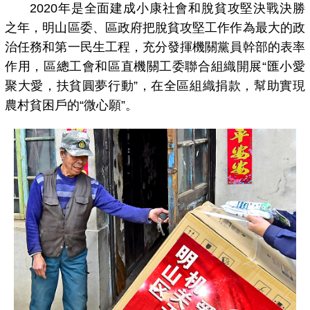
2020年是全面建成小康社會和脫貧攻堅決戰決勝
之年，明山區委、區政府把脫貧攻堅工作作為最大的政
治任務和第一民生工程，充分發揮機關黨員幹部的表率
作用，區總工會和區直機關工委聯合組織開展“匯小愛
聚大愛，扶貧圓夢行動”，在全區組織捐款，幫助實現
農村貧困戶的“微心願”。