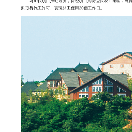
為加快項目推動速度，保證項目實現儘快竣工達産，自貿區
到取得施工許可、實現開工僅用20個工作日。