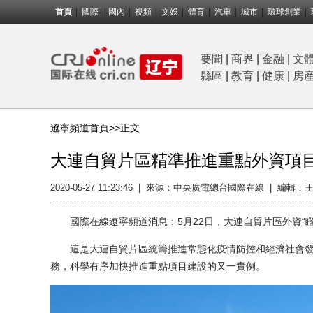
首頁
國際
國內
視頻
文娛
體育
汽車
城市
環球創業
要聞
|
商界
|
金融
|
文
縣區
|
教育
|
健康
|
房
遼寧頻道首頁>>
正文
大連自貿片區精準推進重點外資項
2020-05-27 11:23:46
|
來源：中央廣電總台國際在線
|
編輯：王
國際在線遼寧頻道消息：5月22日，大連自貿片區外資“瞪
這是大連自貿片區統籌推進常態化疫情防控和經濟社會發展，
務，科學有序加快推進重點項目建設的又一實例。