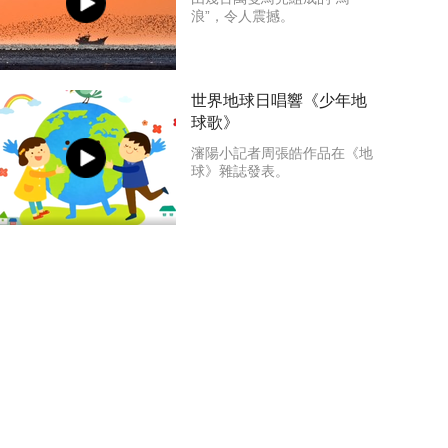
浪”，令人震撼。
世界地球日唱響《少年地
球歌》
瀋陽小記者周張皓作品在《地
球》雜誌發表。