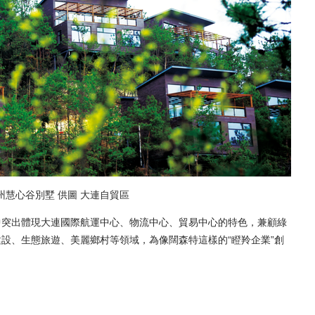
慧心谷別墅 供圖 大連自貿區
突出體現大連國際航運中心、物流中心、貿易中心的特色，兼顧綠
設、生態旅遊、美麗鄉村等領域，為像闊森特這樣的“瞪羚企業”創