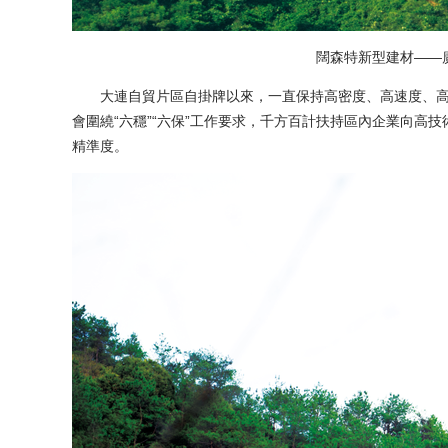
闊森特新型建材——廣
大連自貿片區自掛牌以來，一直保持高密度、高速度、高熱
會圍繞“六穩”“六保”工作要求，千方百計扶持區內企業向高
精準度。