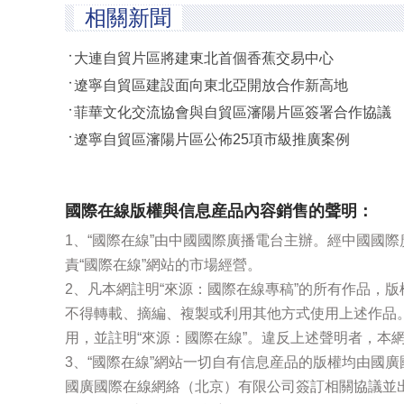
相關新聞
大連自貿片區將建東北首個香蕉交易中心
遼寧自貿區建設面向東北亞開放合作新高地
菲華文化交流協會與自貿區瀋陽片區簽署合作協議
遼寧自貿區瀋陽片區公佈25項市級推廣案例
國際在線版權與信息産品內容銷售的聲明：
1、“國際在線”由中國國際廣播電台主辦。經中國國
責“國際在線”網站的市場經營。
2、凡本網註明“來源：國際在線專稿”的所有作品，
不得轉載、摘編、複製或利用其他方式使用上述作品
用，並註明“來源：國際在線”。違反上述聲明者，本
3、“國際在線”網站一切自有信息産品的版權均由國
國廣國際在線網絡（北京）有限公司簽訂相關協議並