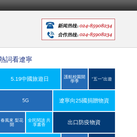
熱詞看遼寧
護航校園開
5.19中國旅遊日
“五一”出遊
學季
遼寧向25國捐贈物資
5G
春風來 梨花
全民閱讀 共
出口防疫物資
開
享書香