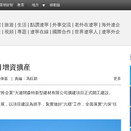
環球財智
教育
地方
移動版
體
|
旅遊
|
生活
|
點讚遼寧
|
外事交流
|
老外在遼寧
|
海外遼企
産
|
視頻
|
專題
|
遼寧在線
|
國際合作
|
世界遼寧人
|
遼寧外企
目增資擴産
偉嘉 |
責編：馮鈺穎
更多
羚企業”大連闊森特新型建材有限公司擴建項目正式開工建設。
以項目建設為抓手，紮實做好“六穩”工作，全面落實“六保”任