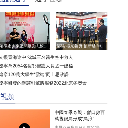
瀋陽市大東區開展勵志模範雲直播訪談活動
瀋陽“盛京義勇”換新裝 聯防聯控顯擔當
支援青海途中 沈城三名醫生空中救人
遼寧為2054名援鄂醫護人員逐一建檔
遼寧120萬大學生“雲端”同上思政課
遼寧研發的翻譯引擎將服務2022北京冬奧會
視頻
中國春季奇觀：營口數百
萬隻候鳥形成“鳥浪”
由幾百萬隻鳥兒組成的“鳥