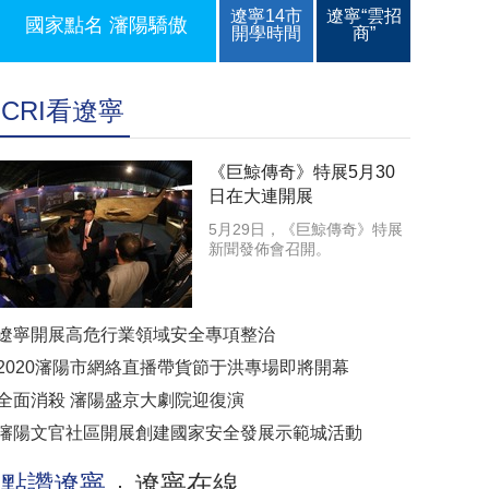
遼寧14市
遼寧“雲招
國家點名 瀋陽驕傲
開學時間
商”
CRI看遼寧
《巨鯨傳奇》特展5月30
日在大連開展
5月29日，《巨鯨傳奇》特展
新聞發佈會召開。
遼寧開展高危行業領域安全專項整治
2020瀋陽市網絡直播帶貨節于洪專場即將開幕
全面消殺 瀋陽盛京大劇院迎復演
瀋陽文官社區開展創建國家安全發展示範城活動
點讚遼寧
遼寧在線