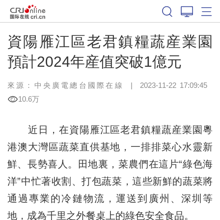
資陽雁江區老君鎮糧蔬産業園
預計2024年産值突破1億元
來源：中央廣電總台國際在線
|
2023-11-22 17:09:45
10.6万
近日，在資陽雁江區老君鎮糧蔬産業園粵
港澳大灣區蔬菜直供基地，一排排菜心水靈新
鮮、長勢喜人。田地裏，菜農們在這片“綠色海
洋”中忙著收割、打包蔬菜，這些新鮮的蔬菜將
通過專業的冷鏈物流，運送到廣州、深圳等
地，成為千里之外餐桌上的綠色安全食品。