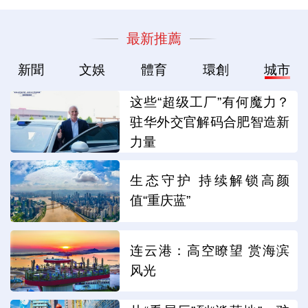
最新推薦
新聞
文娛
體育
環創
城市
这些“超级工厂”有何魔力？
驻华外交官解码合肥智造新
力量
生态守护 持续解锁高颜
值“重庆蓝”
连云港：高空瞭望 赏海滨
风光