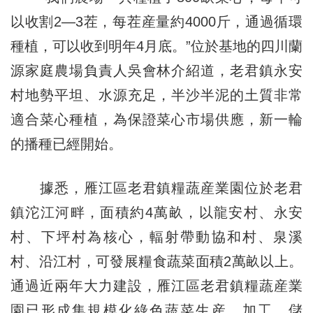
以收割2—3茬，每茬産量約4000斤，通過循環
種植，可以收到明年4月底。”位於基地的四川蘭
源家庭農場負責人吳會林介紹道，老君鎮永安
村地勢平坦、水源充足，半沙半泥的土質非常
適合菜心種植，為保證菜心市場供應，新一輪
的播種已經開始。
據悉，雁江區老君鎮糧蔬産業園位於老君
鎮沱江河畔，面積約4萬畝，以龍安村、永安
村、下坪村為核心，輻射帶動協和村、泉溪
村、沿江村，可發展糧食蔬菜面積2萬畝以上。
通過近兩年大力建設，雁江區老君鎮糧蔬産業
園已形成集規模化綠色蔬菜生産、加工、儲