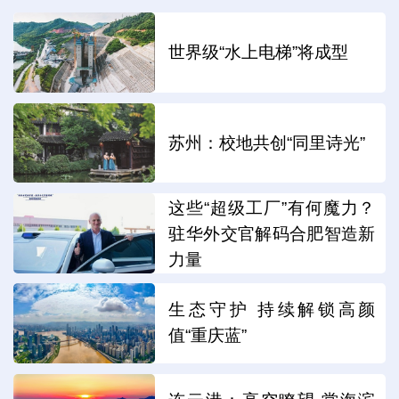
世界级“水上电梯”将成型
苏州：校地共创“同里诗光”
这些“超级工厂”有何魔力？
驻华外交官解码合肥智造新
力量
生态守护 持续解锁高颜
值“重庆蓝”