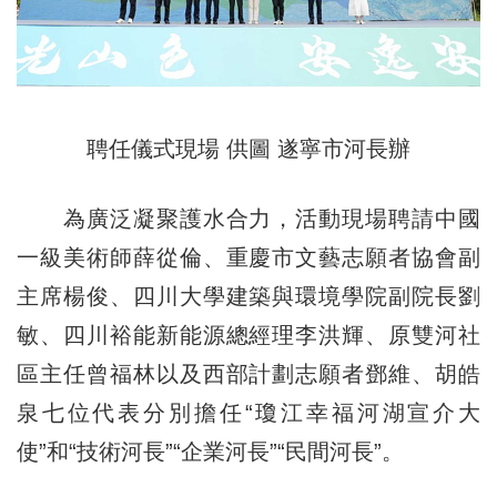
聘任儀式現場 供圖 遂寧市河長辦
為廣泛凝聚護水合力，活動現場聘請中國
一級美術師薛從倫、重慶市文藝志願者協會副
主席楊俊、四川大學建築與環境學院副院長劉
敏、四川裕能新能源總經理李洪輝、原雙河社
區主任曾福林以及西部計劃志願者鄧維、胡皓
泉七位代表分別擔任“瓊江幸福河湖宣介大
使”和“技術河長”“企業河長”“民間河長”。