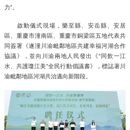
力”。
啟動儀式現場，樂至縣、安岳縣、安居
區、重慶市潼南區、重慶市銅梁區五地代表共
同簽署《遂潼川渝毗鄰地區共建幸福河湖合作
協議》，並向川渝兩地人民發出《“同飲一江
水、共護瓊江美”全民行動倡議書》，標誌著川
渝毗鄰地區河湖共治邁向新階段。