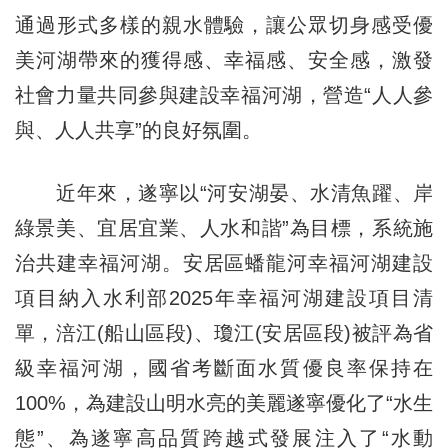
通過形式多樣的親水體驗，讓公眾切身感受優
美河湖帶來的獲得感、幸福感、安全感，激發
社會力量共同參與建設幸福河湖，營造“人人參
與、人人共享”的良好氛圍。
近年來，遂寧以“河安湖晏、水清魚躍、岸
綠景美、宜居宜業、人水和諧”為目標，系統施
治共建幸福河湖。安居區蟠龍河幸福河湖建設
項目納入水利部2025年幸福河湖建設項目清
單，涪江(船山區段)、瓊江(安居區段)被評為省
級幸福河湖，國省考斷面水質優良率保持在
100%，為建設山明水亮的美麗遂寧優化了“水生
態”、為遂寧高品質跨越式發展注入了“水動