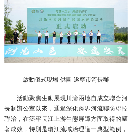
啟動儀式現場 供圖 遂寧市河長辦
活動聚焦生動展現川渝兩地自成立聯合河
長制辦公室以來，通過深化跨界河流聯防聯控
聯治，在築牢長江上游生態屏障方面取得的顯
著成效，特別是瓊江流域治理這一典型範例，