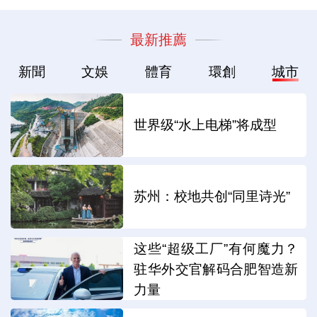
最新推薦
新聞
文娛
體育
環創
城市
世界级“水上电梯”将成型
苏州：校地共创“同里诗光”
这些“超级工厂”有何魔力？
驻华外交官解码合肥智造新
力量