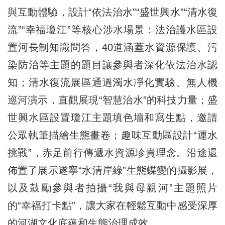
與互動體驗，設計“依法治水”“盛世興水”“清水復
流”“幸福瓊江”等核心涉水場景：法治護水區設
置河長制知識問答，40道涵蓋水資源保護、污
染防治等主題的題目讓參與者深化依法治水認
知；清水復流展區通過濁水凈化實驗、無人機
巡河演示，直觀展現“智慧治水”的科技力量；盛
世興水區設置瓊江主題填色墻和寫生點，邀請
公眾執筆描繪生態畫卷；趣味互動區設計“運水
挑戰”，赤足前行傳遞水資源珍貴理念。沿途還
佈置了展示遂寧“水清岸綠”生態蝶變的攝影展，
以及鼓勵參與者拍攝“我與母親河”主題照片
的“幸福打卡點”，讓大家在輕鬆互動中感受深厚
的河湖文化底蘊和生態治理成效。