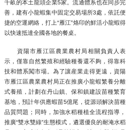
千畝的本土龍頭企業5家。流通體系也在同步完
善，建有小龍蝦集中固定交易場所3處，依託便
捷的空運網絡，打上“雁江”烙印的鮮活小龍蝦得
以快速抵達全國各地的餐桌。
資陽市
雁江區農業農村局相關負責人表
示，僅靠自然繁殖和經驗種養還不夠，得靠科
技和體系闖市場。為了讓産業走得更遠，資陽
市雁江區農業農村局正在推廣小龍蝦繁養分離
式養殖，計劃在丹山鎮、保和鎮建設苗種繁育
基地，預計年供應蝦苗5億尾，從源頭解決苗種
品質問題；同時，加強水稻種植全流程指導，
推廣“雙水雙綠”生態模式，遴選優良的耐淹水稻