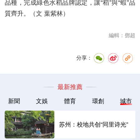
品種，完成綠色水稻品牌認定，讓“稻”與“蝦”品
質齊升。（文 葉紫林）
編輯：鄧超
分享：
最新推薦
新聞
文娛
體育
環創
城市
苏州：校地共创“同里诗光”