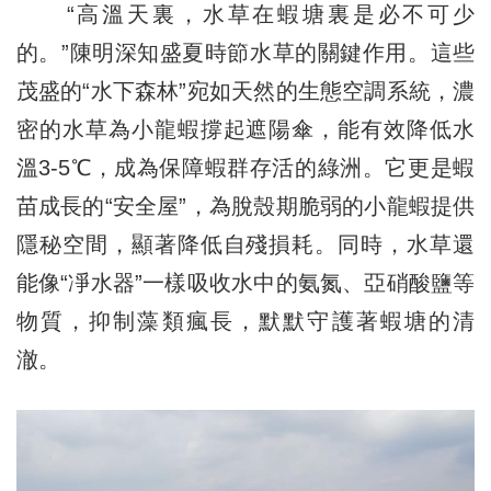
“高溫天裏，水草在蝦塘裏是必不可少
的。”陳明深知盛夏時節水草的關鍵作用。這些
茂盛的“水下森林”宛如天然的生態空調系統，濃
密的水草為小龍蝦撐起遮陽傘，能有效降低水
溫3-5℃，成為保障蝦群存活的綠洲。它更是蝦
苗成長的“安全屋”，為脫殼期脆弱的小龍蝦提供
隱秘空間，顯著降低自殘損耗。同時，水草還
能像“凈水器”一樣吸收水中的氨氮、亞硝酸鹽等
物質，抑制藻類瘋長，默默守護著蝦塘的清
澈。