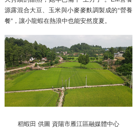
源露混合大豆、玉米與小麥麥麩調製成的“營養
餐”，讓小龍蝦在熱浪中也能安然度夏。
稻蝦田 供圖 資陽市
雁江區融媒體中心