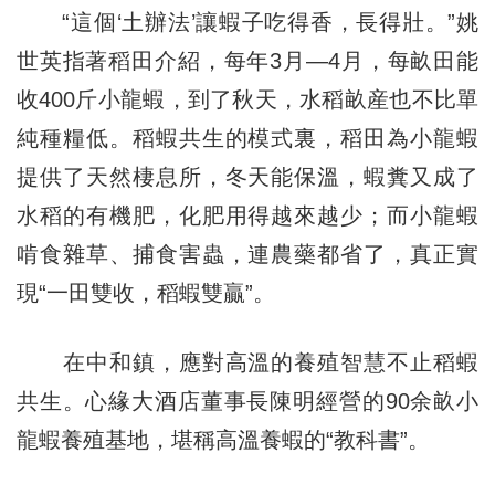
“這個‘土辦法’讓蝦子吃得香，長得壯。”姚
世英指著稻田介紹，每年3月—4月，每畝田能
收400斤小龍蝦，到了秋天，水稻畝産也不比單
純種糧低。稻蝦共生的模式裏，稻田為小龍蝦
提供了天然棲息所，冬天能保溫，蝦糞又成了
水稻的有機肥，化肥用得越來越少；而小龍蝦
啃食雜草、捕食害蟲，連農藥都省了，真正實
現“一田雙收，稻蝦雙贏”。
在中和鎮，應對高溫的養殖智慧不止稻蝦
共生。心緣大酒店董事長陳明經營的90余畝小
龍蝦養殖基地，堪稱高溫養蝦的“教科書”。