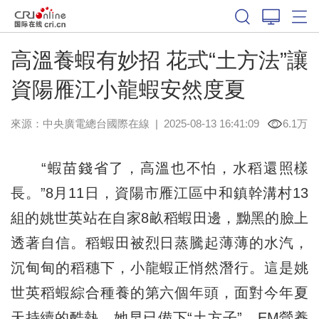
高溫養蝦有妙招 花式“土方法”讓
資陽雁江小龍蝦安然度夏
來源：中央廣電總台國際在線
|
2025-08-13 16:41:09
6.1万
“蝦苗錢省了，高溫也不怕，水稻還照樣
長。”8月11日，資陽市雁江區中和鎮幹溝村13
組的姚世英站在自家8畝稻蝦田邊，黝黑的臉上
透著自信。稻蝦田被烈日蒸騰起薄薄的水汽，
沉甸甸的稻穗下，小龍蝦正悄然潛行。這是姚
世英稻蝦綜合種養的第六個年頭，面對今年夏
天持續的酷熱，她早已備下“土方子”。EM營養