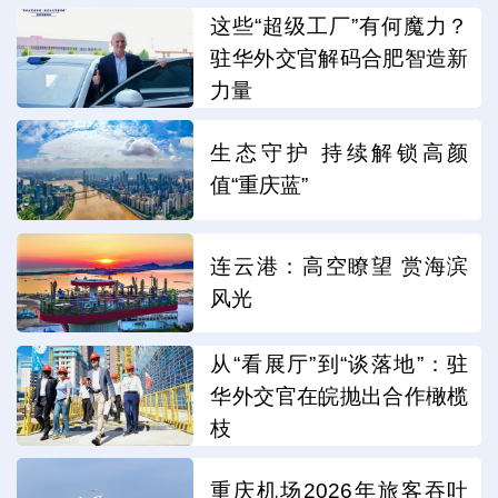
这些“超级工厂”有何魔力？
驻华外交官解码合肥智造新
力量
生态守护 持续解锁高颜
值“重庆蓝”
连云港：高空瞭望 赏海滨
风光
从“看展厅”到“谈落地”：驻
华外交官在皖抛出合作橄榄
枝
重庆机场2026年旅客吞吐