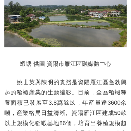
蝦塘 供圖 資陽市雁江區融媒體中心
姚世英與陳明的實踐是
資陽
雁江區蓬勃興
起的稻蝦産業的生動縮影。目前，全區稻蝦種
養面積已發展至3.8萬餘畝，年産量達3600余
噸，産業格局日益清晰。資陽雁江區建成50畝
以上規模化稻蝦基地86個，培育出養殖規模超