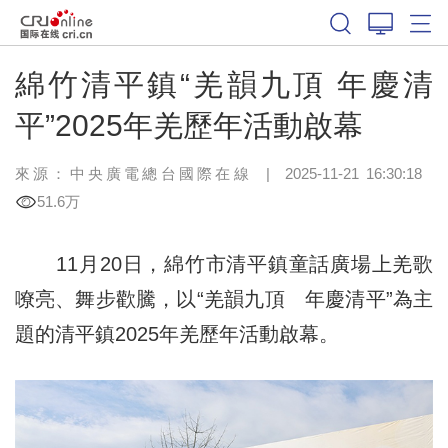
綿竹清平鎮“羌韻九頂 年慶清
平”2025年羌歷年活動啟幕
來源：中央廣電總台國際在線
|
2025-11-21 16:30:18
51.6万
11月20日，綿竹市清平鎮童話廣場上羌歌
嘹亮、舞步歡騰，以“羌韻九頂 年慶清平”為主
題的清平鎮2025年羌歷年活動啟幕。