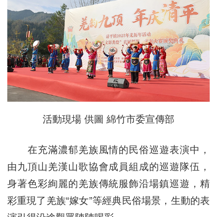
活動現場 供圖 綿竹市委宣傳部
在充滿濃郁羌族風情的民俗巡遊表演中，
由九頂山羌漢山歌協會成員組成的巡遊隊伍，
身著色彩絢麗的羌族傳統服飾沿場鎮巡遊，精
彩重現了羌族“嫁女”等經典民俗場景，生動的表