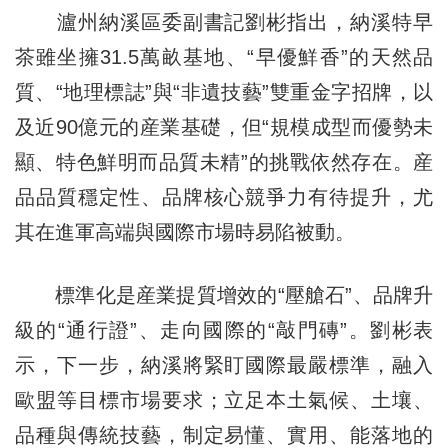
瀘州納溪區委副書記劉彬指出，納溪特早
茶雖坐擁31.5萬畝基地、“早優鮮香”的天然品
質、“地理標誌”與“非遺技藝”雙重金字招牌，以
及近90億元的産業基礎，但“規模成型而優勢未
顯、特色鮮明而品質未精”的挑戰依然存在。産
品品質穩定性、品牌核心競爭力有待提升，尤
其在進軍高端與國際市場時易陷被動。
標準化是産業提質增效的“壓艙石”、品牌升
級的“通行證”、走向國際的“敲門磚”。劉彬表
示，下一步，納溪將緊盯國際最嚴標準，融入
歐盟等目標市場要求；立足本土氣候、土壤、
品種與傳統技藝，制定易懂、實用、能落地的