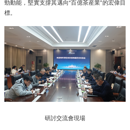
勁動能，堅實支撐其邁向“百億茶産業”的宏偉目
標。
研討交流會現場