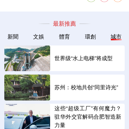
最新推薦
新聞
文娛
體育
環創
城市
世界级“水上电梯”将成型
苏州：校地共创“同里诗光”
这些“超级工厂”有何魔力？
驻华外交官解码合肥智造新
力量