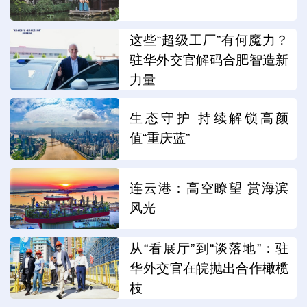
这些“超级工厂”有何魔力？
驻华外交官解码合肥智造新
力量
生态守护 持续解锁高颜
值“重庆蓝”
连云港：高空瞭望 赏海滨
风光
从“看展厅”到“谈落地”：驻
华外交官在皖抛出合作橄榄
枝