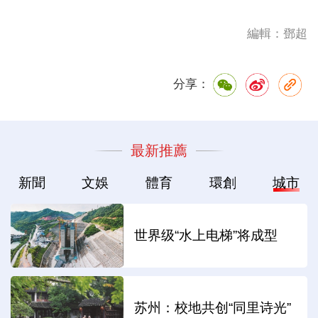
編輯：鄧超
分享：
最新推薦
新聞
文娛
體育
環創
城市
世界级“水上电梯”将成型
苏州：校地共创“同里诗光”