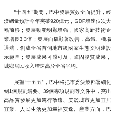
“十四五”期間，巴中發展質效全面提升，經
濟總量預計今年突破920億元，GDP增速位次大
幅前移；發展動能明顯增強，國家高新技術企
業增長3.3倍；發展面貌顯著改善，高鐵、機場
通航，創成全省首個地市級國家生態文明建設
示範區；發展成果可感可及，鞏固脫貧成果，
城鄉居民收入增速高於全省平均。
展望“十五五”，巴中將把市委決策部署細化
到1個規劃綱要、39個專項規劃等文件中，突出
高品質發展更加篤行致遠、美麗城市更加宜居
宜業、人民生活更加幸福安逸。産業方面，巴