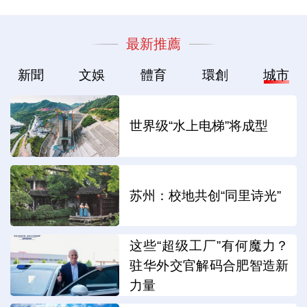
最新推薦
新聞
文娛
體育
環創
城市
世界级“水上电梯”将成型
苏州：校地共创“同里诗光”
这些“超级工厂”有何魔力？
驻华外交官解码合肥智造新
力量