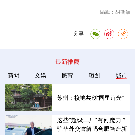
編輯：胡斯穎
分享：
最新推薦
新聞
文娛
體育
環創
城市
苏州：校地共创“同里诗光”
这些“超级工厂”有何魔力？
驻华外交官解码合肥智造新