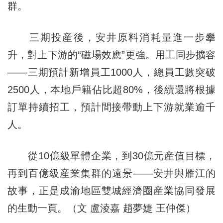
群。
三期投産後，安井原料消耗量進一步攀
升，對上下游的“磁場效應”更強。用工同步擴容
——三期預計新增員工1000人，總員工數突破
2500人，本地戶籍佔比超80%，後續還將根據
訂單持續招工，預計間接帶動上下游就業逾千
人。
從10億級單體企業，到30億元産值目標，
再到百億級産業集群的遠景——安井與雁江的
故事，正是成渝地區雙城經濟圈産業協同發展
的生動一頁。（文 盧淩嘉 趙夢婕 王仲傑）