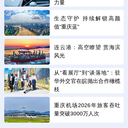
力量
生态守护 持续解锁高颜
值“重庆蓝”
连云港：高空瞭望 赏海滨
风光
从“看展厅”到“谈落地”：驻
华外交官在皖抛出合作橄榄
枝
重庆机场2026年旅客吞吐
量突破3000万人次