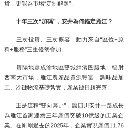
貨，更能為市場“定制解題”。
十年三次“加碼”，安井為何錨定雁江？
三次投資、三次擴容，動力來自“區位+原
料+服務”三重優勢疊加。
資陽地處成渝地區雙城經濟圈腹地，輻射
西南大市場；雁江農産品資源豐富，調味品加
工、冷鏈物流基礎紮實，産業鏈日趨完善。
正是這種“雙向奔赴”，讓四川安井一路成長
為雁江首家連續三年産值突破10億級的工業企
業。在剛剛過去的2025年，企業實現産值11.76