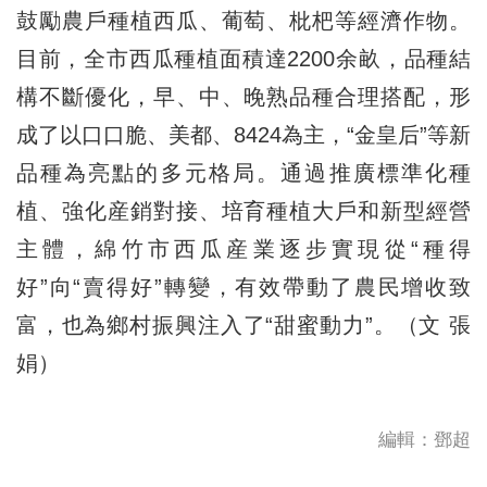
鼓勵農戶種植西瓜、葡萄、枇杷等經濟作物。
目前，全市西瓜種植面積達2200余畝，品種結
構不斷優化，早、中、晚熟品種合理搭配，形
成了以口口脆、美都、8424為主，“金皇后”等新
品種為亮點的多元格局。通過推廣標準化種
植、強化産銷對接、培育種植大戶和新型經營
主體，綿竹市西瓜産業逐步實現從“種得
好”向“賣得好”轉變，有效帶動了農民增收致
富，也為鄉村振興注入了“甜蜜動力”。（文 張
娟）
編輯：鄧超