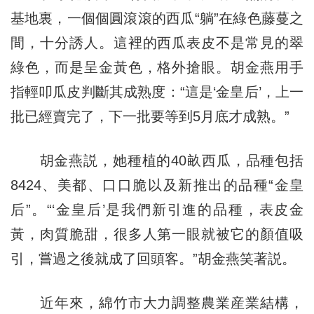
基地裏，一個個圓滾滾的西瓜“躺”在綠色藤蔓之
間，十分誘人。這裡的西瓜表皮不是常見的翠
綠色，而是呈金黃色，格外搶眼。胡金燕用手
指輕叩瓜皮判斷其成熟度：“這是‘金皇后’，上一
批已經賣完了，下一批要等到5月底才成熟。”
胡金燕説，她種植的40畝西瓜，品種包括
8424、美都、口口脆以及新推出的品種“金皇
后”。“‘金皇后’是我們新引進的品種，表皮金
黃，肉質脆甜，很多人第一眼就被它的顏值吸
引，嘗過之後就成了回頭客。”胡金燕笑著説。
近年來，綿竹市大力調整農業産業結構，