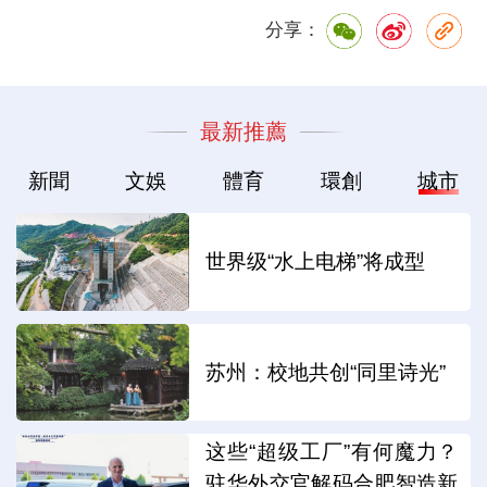
分享：
最新推薦
新聞
文娛
體育
環創
城市
世界级“水上电梯”将成型
苏州：校地共创“同里诗光”
这些“超级工厂”有何魔力？
驻华外交官解码合肥智造新