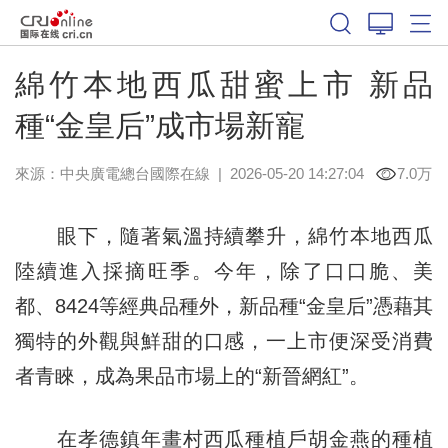
綿竹本地西瓜甜蜜上市 新品
種“金皇后”成市場新寵
來源：中央廣電總台國際在線
|
2026-05-20 14:27:04
7.0万
眼下，隨著氣溫持續攀升，綿竹本地西瓜
陸續進入採摘旺季。今年，除了口口脆、美
都、8424等經典品種外，新品種“金皇后”憑藉其
獨特的外觀與鮮甜的口感，一上市便深受消費
者青睞，成為果品市場上的“新晉網紅”。
在孝德鎮年畫村西瓜種植戶胡金燕的種植