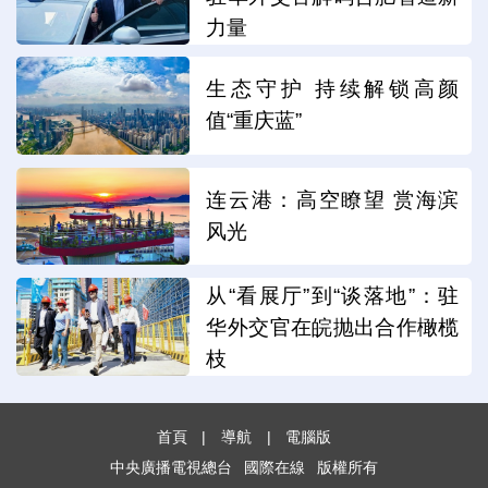
力量
生态守护 持续解锁高颜
值“重庆蓝”
连云港：高空瞭望 赏海滨
风光
从“看展厅”到“谈落地”：驻
华外交官在皖抛出合作橄榄
枝
首頁
|
導航
|
電腦版
中央廣播電視總台
國際在線
版權所有