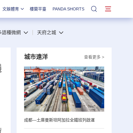
文娛體育
樓蘭平臺
PANDA SHORTS
站內搜索
多語種微網
天府之城
城市遠洋
查看更多 >
議
成都—土庫曼斯坦阿加拉全鐵班列啟運
行