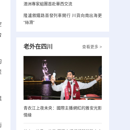
澳洲專家組團首赴華西交流
隆瀘敘鐵路首發列車開行 川貨向南出海更
“絲滑”
空
合
老外在四川
查看更多 >
的
産
業
青衣江上夜未央：國際主播網紅的雅安光影
情緣
衛