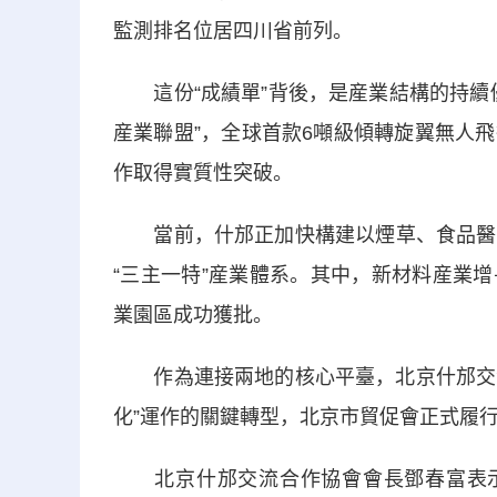
監測排名位居四川省前列。
這份“成績單”背後，是産業結構的持續優
産業聯盟”，全球首款6噸級傾轉旋翼無人
作取得實質性突破。
當前，什邡正加快構建以煙草、食品醫藥
“三主一特”産業體系。其中，新材料産業
業園區成功獲批。
作為連接兩地的核心平臺，北京什邡交流合
化”運作的關鍵轉型，北京市貿促會正式履
北京什邡交流合作協會會長鄧春富表示，