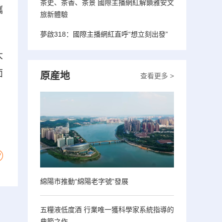
茶史、茶香、茶景 國際主播網紅解鎖雅安文
攜
旅新體驗
夢啟318：國際主播網紅直呼“想立刻出發”
大
面
原産地
查看更多 >
綿陽市推動“綿陽老字號”發展
五糧液低度酒 行業唯一獲科學家系統指導的
典範之作