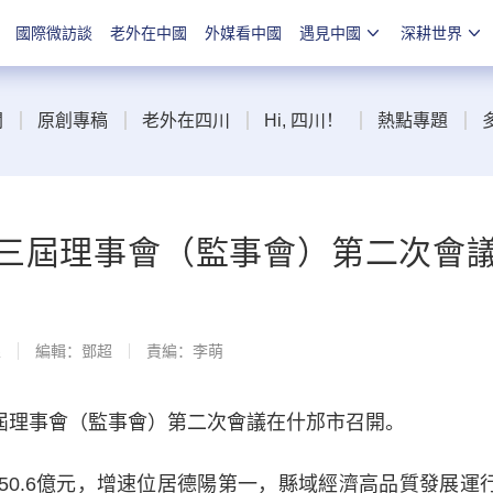
國際微訪談
老外在中國
外媒看中國
遇見中國
深耕世界
聞
原創專稿
老外在四川
Hi, 四川！
熱點專題
三屆理事會（監事會）第二次會
線
編輯：鄧超
責編：李萌
屆理事會（監事會）第二次會議在什邡市召開。
50.6億元，增速位居德陽第一，縣域經濟高品質發展運