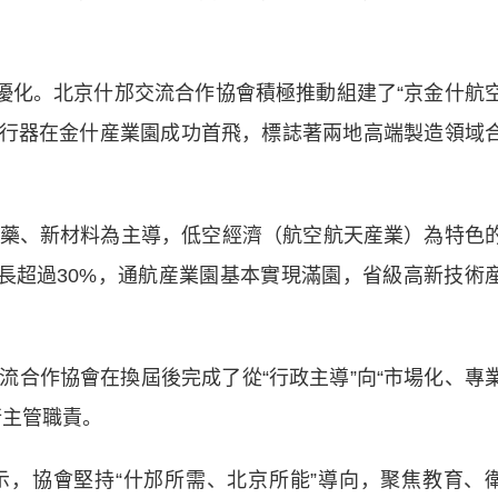
化。北京什邡交流合作協會積極推動組建了“京金什航
飛行器在金什産業園成功首飛，標誌著兩地高端製造領域
、新材料為主導，低空經濟（航空航天産業）為特色
增長超過30%，通航産業園基本實現滿園，省級高新技術
作協會在換屆後完成了從“行政主導”向“市場化、專
行主管職責。
協會堅持“什邡所需、北京所能”導向，聚焦教育、