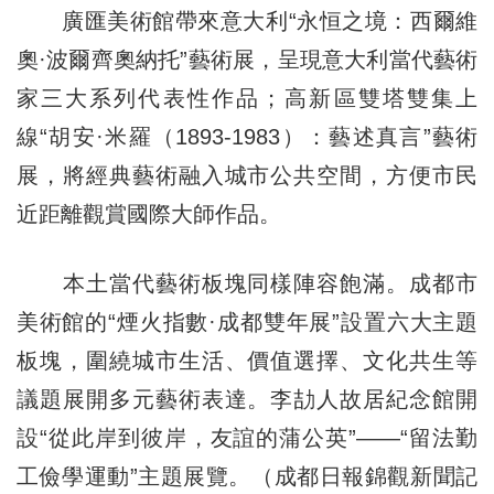
廣匯美術館帶來意大利“永恒之境：西爾維
奧·波爾齊奧納托”藝術展，呈現意大利當代藝術
家三大系列代表性作品；高新區雙塔雙集上
線“胡安·米羅（1893-1983）：藝述真言”藝術
展，將經典藝術融入城市公共空間，方便市民
近距離觀賞國際大師作品。
本土當代藝術板塊同樣陣容飽滿。成都市
美術館的“煙火指數·成都雙年展”設置六大主題
板塊，圍繞城市生活、價值選擇、文化共生等
議題展開多元藝術表達。李劼人故居紀念館開
設“從此岸到彼岸，友誼的蒲公英”——“留法勤
工儉學運動”主題展覽。（成都日報錦觀新聞記