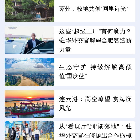
苏州：校地共创“同里诗光”
这些“超级工厂”有何魔力？
驻华外交官解码合肥智造新
力量
生态守护 持续解锁高颜
值“重庆蓝”
连云港：高空瞭望 赏海滨
风光
从“看展厅”到“谈落地”：驻
华外交官在皖抛出合作橄榄