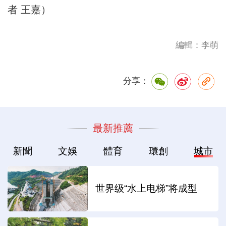
者 王嘉）
編輯：李萌
分享：
最新推薦
新聞
文娛
體育
環創
城市
世界级“水上电梯”将成型