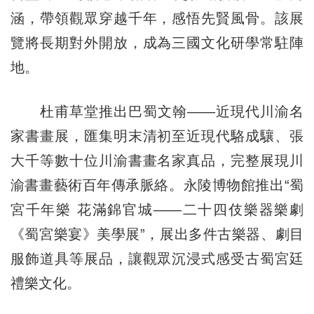
涵，帶領觀眾穿越千年，感悟先賢風骨。該展
覽將長期對外開放，成為三國文化研學常駐陣
地。
杜甫草堂推出巴蜀文翰——近現代川渝名
家書畫展，匯集明末清初至近現代駱成驤、張
大千等數十位川渝書畫名家真品，完整展現川
渝書畫藝術百年傳承脈絡。永陵博物館推出“蜀
宮千年樂 花滿錦官城——二十四伎樂器樂劇
《蜀宮樂宴》美學展”，展出多件古樂器、劇目
服飾道具等展品，讓觀眾沉浸式感受古蜀宮廷
禮樂文化。