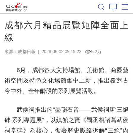
成都六月精品展覽矩陣全面上
線
來源：
成都日報
|
2026-06-02 09:19:23
5.2万
6月，成都各大文博場館、美術館、商圈藝
術空間及特色文化場館集中上新，推出覆蓋古
今中外、全年齡段的系列展覽活動。
武侯祠推出的“墨韻石音——武侯祠唐‘三絕
碑’系列專題展”，以鎮館之寶《蜀丞相諸葛武侯
祠堂碑》為核心，循著歷史脈絡拆解“三絕”內