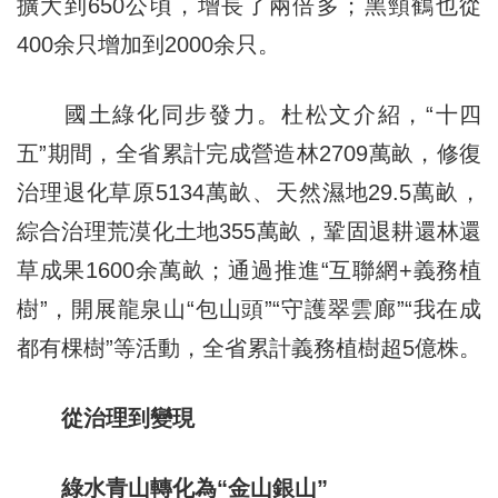
擴大到650公頃，增長了兩倍多；黑頸鶴也從
400余只增加到2000余只。
國土綠化同步發力。杜松文介紹，“十四
五”期間，全省累計完成營造林2709萬畝，修復
治理退化草原5134萬畝、天然濕地29.5萬畝，
綜合治理荒漠化土地355萬畝，鞏固退耕還林還
草成果1600余萬畝；通過推進“互聯網+義務植
樹”，開展龍泉山“包山頭”“守護翠雲廊”“我在成
都有棵樹”等活動，全省累計義務植樹超5億株。
從治理到變現
綠水青山轉化為“金山銀山”