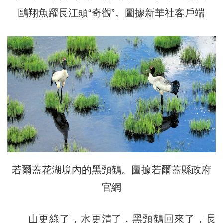
鷗翔魚躍長江頭“奇觀”。圖據新華社客戶端
若爾蓋花湖境內的黑頸鶴。圖據若爾蓋縣政府
官網
山更綠了，水更清了，黑頸鶴回來了，長