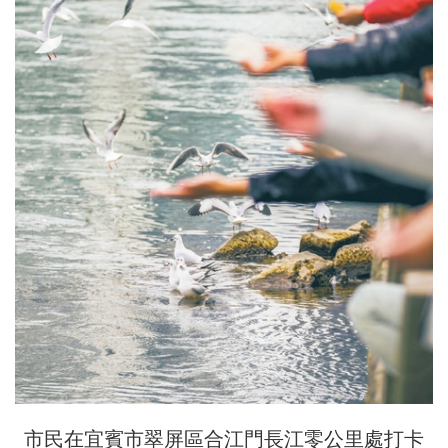
市民在宜賓市翠屏區合江門長江零公里處打卡