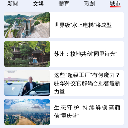
新聞
文娛
體育
環創
城市
世界级“水上电梯”将成型
苏州：校地共创“同里诗光”
这些“超级工厂”有何魔力？
驻华外交官解码合肥智造新
力量
生态守护 持续解锁高颜
值“重庆蓝”