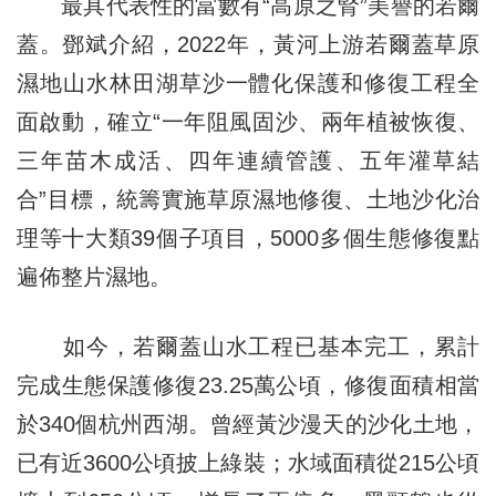
最具代表性的當數有“高原之腎”美譽的若爾
蓋。鄧斌介紹，2022年，黃河上游若爾蓋草原
濕地山水林田湖草沙一體化保護和修復工程全
面啟動，確立“一年阻風固沙、兩年植被恢復、
三年苗木成活、四年連續管護、五年灌草結
合”目標，統籌實施草原濕地修復、土地沙化治
理等十大類39個子項目，5000多個生態修復點
遍佈整片濕地。
如今，若爾蓋山水工程已基本完工，累計
完成生態保護修復23.25萬公頃，修復面積相當
於340個杭州西湖。曾經黃沙漫天的沙化土地，
已有近3600公頃披上綠裝；水域面積從215公頃