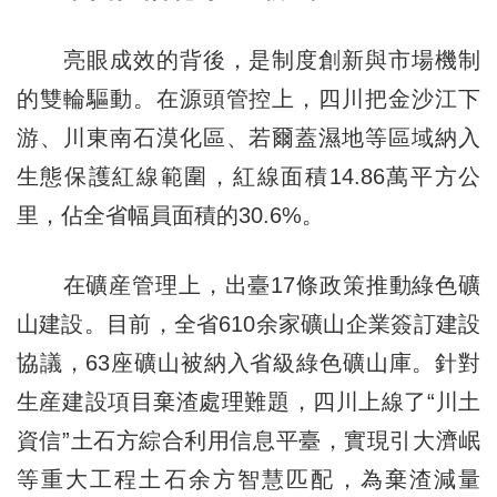
亮眼成效的背後，是制度創新與市場機制
的雙輪驅動。在源頭管控上，四川把金沙江下
游、川東南石漠化區、若爾蓋濕地等區域納入
生態保護紅線範圍，紅線面積14.86萬平方公
里，佔全省幅員面積的30.6%。
在礦産管理上，出臺17條政策推動綠色礦
山建設。目前，全省610余家礦山企業簽訂建設
協議，63座礦山被納入省級綠色礦山庫。針對
生産建設項目棄渣處理難題，四川上線了“川土
資信”土石方綜合利用信息平臺，實現引大濟岷
等重大工程土石余方智慧匹配，為棄渣減量