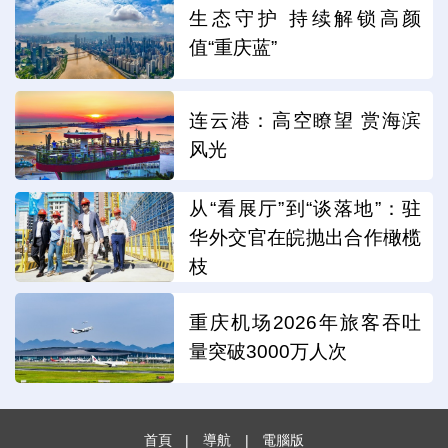
生态守护 持续解锁高颜
值“重庆蓝”
连云港：高空瞭望 赏海滨
风光
从“看展厅”到“谈落地”：驻
华外交官在皖抛出合作橄榄
枝
重庆机场2026年旅客吞吐
量突破3000万人次
首頁
|
導航
|
電腦版