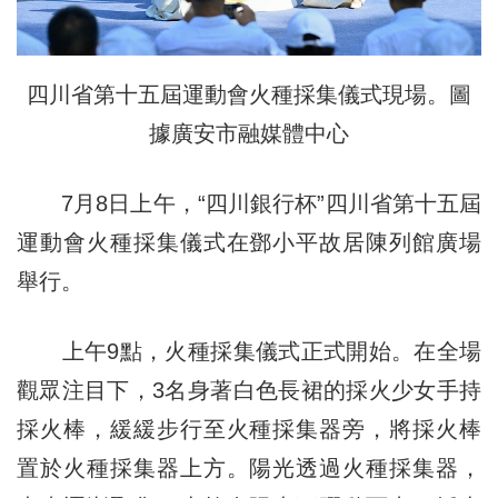
四川省第十五屆運動會火種採集儀式現場。圖
據廣安市融媒體中心
7月8日上午，“四川銀行杯”四川省第十五屆
運動會火種採集儀式在鄧小平故居陳列館廣場
舉行。
上午9點，火種採集儀式正式開始。在全場
觀眾注目下，3名身著白色長裙的採火少女手持
採火棒，緩緩步行至火種採集器旁，將採火棒
置於火種採集器上方。陽光透過火種採集器，