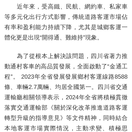
近年來，受高鐵、民航、網約車、私家車
等多元化出行方式影響，傳統道路客運市場佔
有率和盈利能力持續下降，尤其是城鄉客運一
體化更是出現“開得通、難維持”現象。
為了從根本上解決該問題，四川省著力推
動通村客車的高品質發展，全面啟動了“金通工
程”。 2023年全省發展發展鄉村客運線路8588
條、車輛2.7萬輛、均居全國第一。四川省交通
運輸廳相關領導表示，2024年全省將積極貫徹
落實交通運輸部《關於深化改革推進道路客運
轉型升級的指導意見》等文件精神，同時結合
本地客運市場實際情況，主動求變、積極思