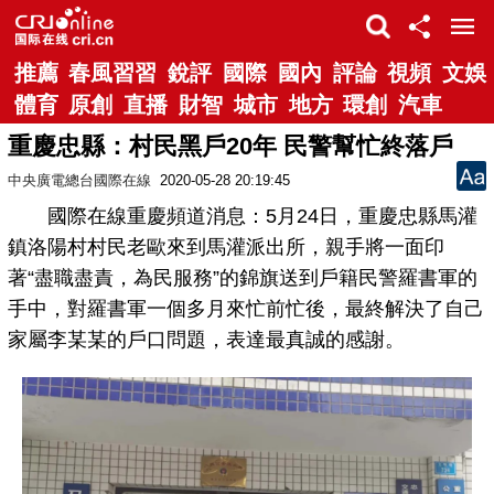
推薦
春風習習
銳評
國際
國內
評論
視頻
文娛
體育
原創
直播
財智
城市
地方
環創
汽車
重慶忠縣：村民黑戶20年 民警幫忙終落戶
中央廣電總台國際在線
2020-05-28 20:19:45
國際在線重慶頻道消息：5月24日，重慶忠縣馬灌
鎮洛陽村村民老歐來到馬灌派出所，親手將一面印
著“盡職盡責，為民服務”的錦旗送到戶籍民警羅書軍的
手中，對羅書軍一個多月來忙前忙後，最終解決了自己
家屬李某某的戶口問題，表達最真誠的感謝。