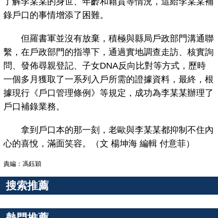
了解李某某的身世、年齡和籍貫等情況，這給李某某補
錄戶口的事情增添了困難。
但羅書軍並沒有放棄，積極與縣局戶政部門溝通聯
繫，在戶政部門的指導下，通過實地調查走訪、核實詢
問、發佈尋親登記、子女DNA反向比對等方式，歷時
一個多月獲取了一系列入戶所需的證據資料，最終，根
據現行《戶口管理條例》等規定，成功為李某某辦理了
戶口補錄業務。
拿到戶口本的那一刻，老歐與李某某都抑制不住內
心的喜悅，滿面笑容。（文 楊坤海 編輯 付意菲）
責編：馮鈺穎
搜索推薦
熱門推薦