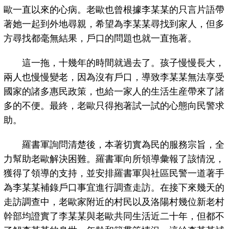
歐一直以來的心病。老歐也曾根據李某某的只言片語帶
著她一起到外地尋親，希望為李某某尋找到家人，但多
方尋找都毫無結果，戶口的問題也就一直拖著。
這一拖，十幾年的時間就過去了。孩子慢慢長大，
兩人也慢慢變老，因為沒有戶口，導致李某某無法享受
國家的諸多惠民政策，也給一家人的生活生産帶來了諸
多的不便。最終，老歐只得抱著試一試的心態向民警求
助。
羅書軍詢問清楚後，本著切實為民的服務宗旨，全
力幫助老歐解決困難。羅書軍向所領導彙報了該情況，
獲得了領導的支持，並安排羅書軍與社區民警一道著手
為李某某補錄戶口事宜進行調查走訪。在接下來幾天的
走訪調查中，老歐家附近的村民以及洛陽村幾位新老村
幹部均證實了李某某與老歐共同生活近二十年，但都不