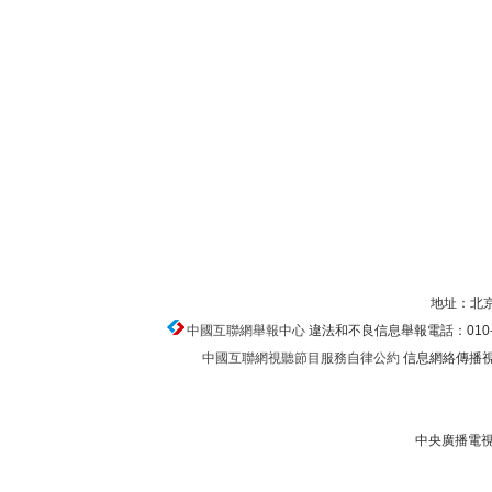
地址：北京
中國互聯網舉報中心
違法和不良信息舉報電話：010-674
中國互聯網視聽節目服務自律公約
信息網絡傳播視聽
中央廣播電視