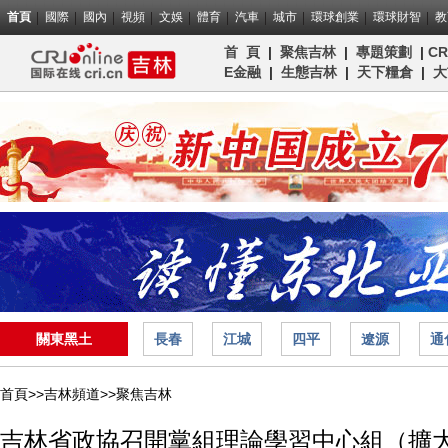
首頁
國際
國內
視頻
文娛
體育
汽車
城市
環球創業
環球財智
教
首 頁
|
聚焦吉林
|
專題策劃
|
C
E金融
|
生態吉林
|
天下糧倉
|
大
關東黑土
長春
江城
四平
遼源
通
首頁>>
吉林頻道>>
聚焦吉林
吉林省政協召開黨組理論學習中心組（擴