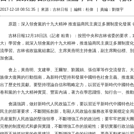
2017-12-18 08:51:35
|
來源：
吉林日報
|
編輯：杜偉 |
責編：劉徵宇
原題：深入領會黨的十九大精神 推進協商民主廣泛多層制度化發展 
吉林日報12月18日訊（記者 粘青）：按照中央和吉林省委的要求，1
大）學習會，就深入領會黨的十九大精神，推進協商民主廣泛多層制度化
流學習。吉林省政協黨組書記、主席黃燕明主持會議，副主席剛佔標、別
加會議。
會上，黃燕明、支建華、王爾智、劉麗娟、張伯軍等作交流發言。大
族偉大復興的行動指南，為新時代堅持和發展中國特色社會主義、推進黨
出了歷史性貢獻。要堅持理論自信和戰略定力，以習近平新時代中國特色
卷和黨的十九大精神實質、豐富內涵，著力在學思踐悟、知行合一、推動
會議強調，做好新時代人民政協工作，要以習近平新時代中國特色社
民主的部署要求，不斷開拓創新，彰顯人民政協在服務改革發展穩定全局
共産黨對人民政協的堅強領導，不斷增強工作的政治性；要牢牢把握大團
完整的制度程式和參與實踐，不斷增強工作的規範性；要切實履行政治協
鍥而不捨抓好黨的作風建設，不斷增強工作的紀律性。要毫不動搖地以習