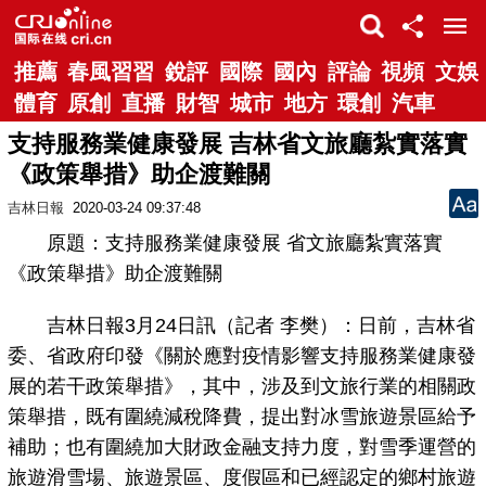
推薦
春風習習
銳評
國際
國內
評論
視頻
文娛
體育
原創
直播
財智
城市
地方
環創
汽車
支持服務業健康發展 吉林省文旅廳紮實落實
《政策舉措》助企渡難關
吉林日報
2020-03-24 09:37:48
原題：支持服務業健康發展 省文旅廳紮實落實
《政策舉措》助企渡難關
吉林日報3月24日訊（記者 李樊）：日前，吉林省
委、省政府印發《關於應對疫情影響支持服務業健康發
展的若干政策舉措》，其中，涉及到文旅行業的相關政
策舉措，既有圍繞減稅降費，提出對冰雪旅遊景區給予
補助；也有圍繞加大財政金融支持力度，對雪季運營的
旅遊滑雪場、旅遊景區、度假區和已經認定的鄉村旅遊