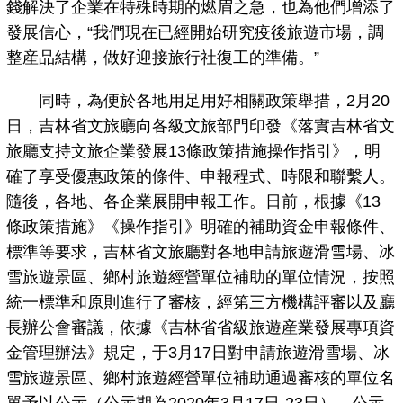
錢解決了企業在特殊時期的燃眉之急，也為他們增添了
發展信心，“我們現在已經開始研究疫後旅遊市場，調
整産品結構，做好迎接旅行社復工的準備。”
同時，為便於各地用足用好相關政策舉措，2月20
日，吉林省文旅廳向各級文旅部門印發《落實吉林省文
旅廳支持文旅企業發展13條政策措施操作指引》，明
確了享受優惠政策的條件、申報程式、時限和聯繫人。
隨後，各地、各企業展開申報工作。日前，根據《13
條政策措施》《操作指引》明確的補助資金申報條件、
標準等要求，吉林省文旅廳對各地申請旅遊滑雪場、冰
雪旅遊景區、鄉村旅遊經營單位補助的單位情況，按照
統一標準和原則進行了審核，經第三方機構評審以及廳
長辦公會審議，依據《吉林省省級旅遊産業發展專項資
金管理辦法》規定，于3月17日對申請旅遊滑雪場、冰
雪旅遊景區、鄉村旅遊經營單位補助通過審核的單位名