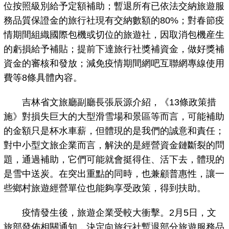
位按照級別給予定額補助；暫退所有已依法交納旅遊服
務品質保證金的旅行社現有交納數額的80%；對春節疫
情期間組織國際包機或切位的旅遊社，因取消包機産生
的虧損給予補貼；提前下達旅行社獎補資金，做好獎補
資金的審核和發放；減免疫情期間網吧互聯網專線使用
費等8條具體內容。
吉林省文旅廳副廳長張辰源介紹，《13條政策措
施》對損失巨大的大型滑雪場和景區等而言，可能補助
的金額只是杯水車薪，但體現的是我們的誠意和責任；
對中小型文旅企業而言，解決的是經營資金鏈斷裂的問
題，通過補助，它們可能就會挺得住、活下去，體現的
是雪中送炭。在突出重點的同時，也兼顧普惠性，讓一
些鄉村旅遊經營單位也能夠享受政策，得到扶助。
疫情發生後，旅遊企業受較大衝擊。2月5日，文
旅部發佈相關通知，決定向旅行社暫退部分旅遊服務品