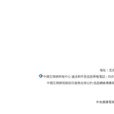
地址：北京
中國互聯網舉報中心
違法和不良信息舉報電話：010-674
中國互聯網視聽節目服務自律公約
信息網絡傳播視聽
中央廣播電視