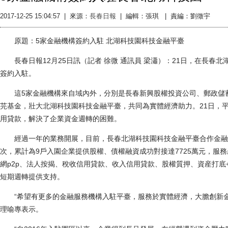
2017-12-25 15:04:57
|
來源：
長春日報
|
編輯：張琪 |
責編：劉徵宇
原題：5家金融機構簽約入駐 北湖科技園科技金融平臺
長春日報12月25日訊（記者 徐微 通訊員 梁瀟）：21日，在長春
簽約入駐。
這5家金融機構來自域內外，分別是長春新興股權投資公司、郵政儲蓄
芫基金，壯大北湖科技園科技金融平臺，共同為實體經濟助力。21日，平
用貸款，解決了企業資金週轉的困難。
經過一年的業務開展，目前，長春北湖科技園科技金融平臺合作金融機構
次，累計為9戶入園企業提供股權、債權融資成功對接達7725萬元，服
網p2p、法人按揭、稅收信用貸款、收入信用貸款、股權質押、資産打
短期週轉提供支持。
“希望有更多的金融服務機構入駐平臺，服務於實體經濟，大膽創新金
理喻專表示。