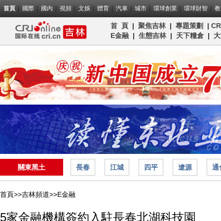
首頁
國際
國內
視頻
文娛
體育
汽車
城市
環球創業
環球財智
教
首 頁
|
聚焦吉林
|
專題策劃
|
C
E金融
|
生態吉林
|
天下糧倉
|
大
關東黑土
長春
江城
四平
遼源
通
首頁>>
吉林頻道>>
E金融
5家金融機構簽約入駐長春北湖科技園