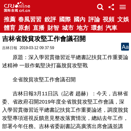
推薦
春風習習
銳評
國際
國內
評論
視頻
文娛
體育
原創
直播
財智
城市
地方
環創
汽車
吉林省脫貧攻堅工作會議召開
吉林日報
2019-03-12 09:37:59
原題：深入學習貫徹習近平總書記扶貧工作重要論
述精神 一鼓作氣堅決打贏脫貧攻堅戰
全省脫貧攻堅工作會議召開
吉林日報3月11日訊（記者 趙赫）：今天，吉林省
委、省政府召開2019年度全省脫貧攻堅工作會議，深
入學習貫徹習近平總書記扶貧工作重要論述，調度脫貧
攻堅專項巡視反饋意見整改落實情況，總結去年工作，
部署今年任務。吉林省委副書記高廣濱出席會議並講