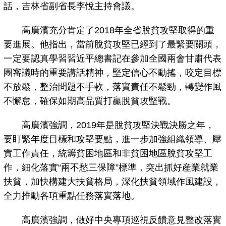
話，吉林省副省長李悅主持會議。
高廣濱充分肯定了2018年全省脫貧攻堅取得的重
要進展。他指出，當前脫貧攻堅已經到了最緊要關頭，
一定要認真學習習近平總書記在參加全國兩會甘肅代表
團審議時的重要講話精神，堅定信心不動搖，咬定目標
不放鬆，整治問題不手軟，落實責任不鬆勁，轉變作風
不懈怠，確保如期高品質打贏脫貧攻堅戰。
高廣濱強調，2019年是脫貧攻堅決戰決勝之年，
要盯緊年度目標和攻堅要點，進一步加強組織領導、壓
實工作責任，統籌貧困地區和非貧困地區脫貧攻堅工
作，細化落實“兩不愁三保障”標準，突出抓好産業就業
扶貧，加快構建大扶貧格局，深化扶貧領域作風建設，
全力推動各項重點任務落實落地。
高廣濱強調，做好中央專項巡視反饋意見整改落實