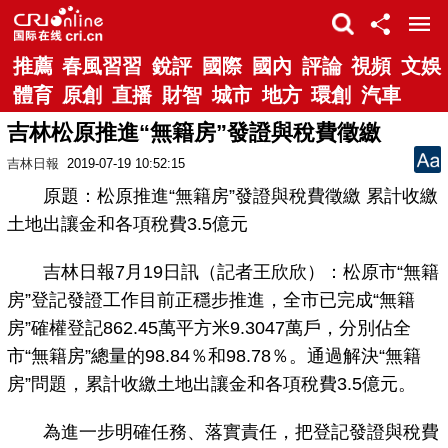
推薦
春風習習
銳評
國際
國內
評論
視頻
文娛
體育
原創
直播
財智
城市
地方
環創
汽車
吉林松原推進“無籍房”發證與稅費徵繳
吉林日報
2019-07-19 10:52:15
原題：松原推進“無籍房”發證與稅費徵繳 累計收繳
土地出讓金和各項稅費3.5億元
吉林日報7月19日訊（記者王欣欣）：松原市“無籍
房”登記發證工作目前正穩步推進，全市已完成“無籍
房”確權登記862.45萬平方米9.3047萬戶，分別佔全
市“無籍房”總量的98.84％和98.78％。通過解決“無籍
房”問題，累計收繳土地出讓金和各項稅費3.5億元。
為進一步明確任務、落實責任，把登記發證與稅費