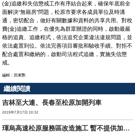
(金)追繳和失信懲戒工作有序結合起來，確保年底前全
面解決“無籍房”問題，松原市要求各成員單位及時溝
通，密切配合，做好有關數據和資料的共享共用。對稅
費(金)追繳工作，在優先為群眾辦證的同時，啟動最嚴
格的追責、追繳程式，依法追究企業違法違規問題，並
依法處置到位。依法完善項目審批和驗收手續。對拒不
配合處置和繳納的，啟動司法程式追繳，實施失信懲
戒。
編輯：田東艷
繼續閱讀
吉林至大連、長春至松原加開列車
2019年7月17日 10:32
琿烏高速松原服務區改造施工 暫不提供加油服務