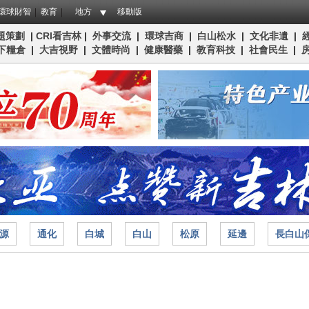
環球財智
教育
地方
移動版
題策劃
|
CRI看吉林
|
外事交流
|
環球吉商
|
白山松水
|
文化非遺
|
下糧倉
|
大吉視野
|
文體時尚
|
健康醫藥
|
教育科技
|
社會民生
|
源
通化
白城
白山
松原
延邊
長白山