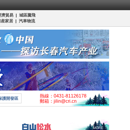
經濟貿易
|
城區騰飛
房産家居
|
汽車物流
熱線：0431-81126178
保護開發區
郵箱：jilin@cri.cn
MORE