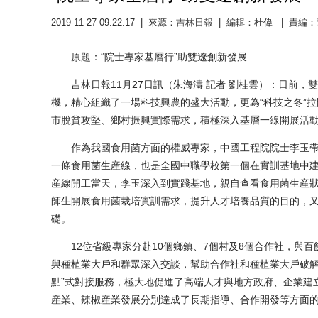
2019-11-27 09:22:17
|
來源：
吉林日報
|
編輯：杜偉 |
責編：
原題：“院士專家基層行”助雙遼創新發展
吉林日報11月27日訊（朱海濤 記者 劉桂雲）：日前，
機，精心組織了一場科技興農的盛大活動，更為“科技之冬”拉
市脫貧攻堅、鄉村振興實際需求，積極深入基層一線開展活
作為我國食用菌方面的權威專家，中國工程院院士李玉帶
一條食用菌生産線，也是全國中職學校第一個在實訓基地中
産線開工當天，李玉深入到實踐基地，親自查看食用菌生産
師生開展食用菌栽培實訓需求，提升人才培養品質的目的，
礎。
12位省級專家分赴10個鄉鎮、7個村及8個合作社，與百
與種植業大戶和群眾深入交談，幫助合作社和種植業大戶破解
點”式對接服務，極大地促進了高端人才與地方政府、企業建
産業、辣椒産業發展分別達成了長期指導、合作開發等方面