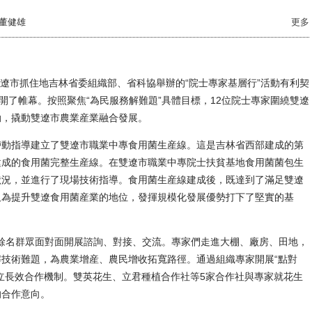
董健雄
更多
雙遼市抓住地吉林省委組織部、省科協舉辦的“院士專家基層行”活動有利契
開了帷幕。按照聚焦“為民服務解難題”具體目標，12位院士專家圍繞雙遼
動，撬動雙遼市農業産業融合發展。
動指導建立了雙遼市職業中專食用菌生産線。這是吉林省西部建成的第
建成的食用菌完整生産線。在雙遼市職業中專院士扶貧基地食用菌菌包生
狀況，並進行了現場技術指導。食用菌生産線建成後，既達到了滿足雙遼
又為提升雙遼食用菌産業的地位，發揮規模化發展優勢打下了堅實的基
餘名群眾面對面開展諮詢、對接、交流。專家們走進大棚、廠房、田地，
技術難題，為農業增産、農民增收拓寬路徑。通過組織專家開展“點對
立長效合作機制。雙英花生、立君種植合作社等5家合作社與專家就花生
的合作意向。