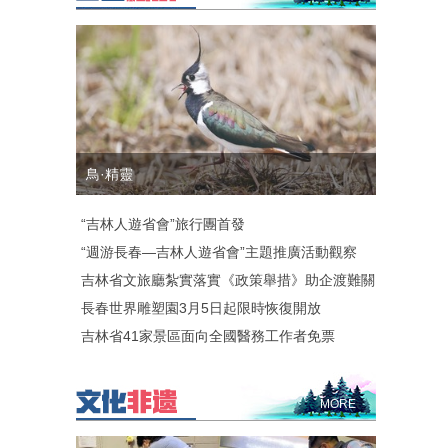
鳥·精靈
“吉林人遊省會”旅行團首發
“週游長春—吉林人遊省會”主題推廣活動觀察
吉林省文旅廳紮實落實《政策舉措》助企渡難關
長春世界雕塑園3月5日起限時恢復開放
吉林省41家景區面向全國醫務工作者免票
MORE