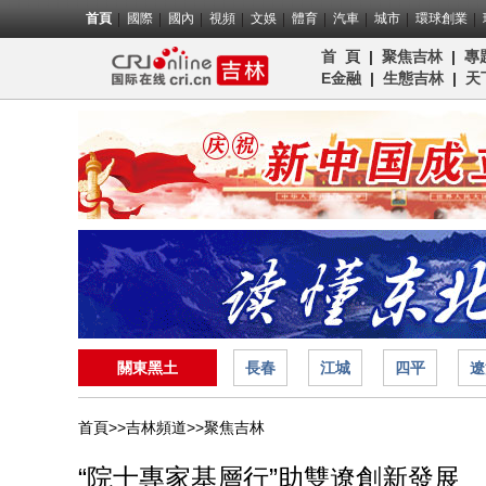
首頁
國際
國內
視頻
文娛
體育
汽車
城市
環球創業
首 頁
|
聚焦吉林
|
專
E金融
|
生態吉林
|
天
關東黑土
長春
江城
四平
遼
首頁>>
吉林頻道>>
聚焦吉林
“院士專家基層行”助雙遼創新發展