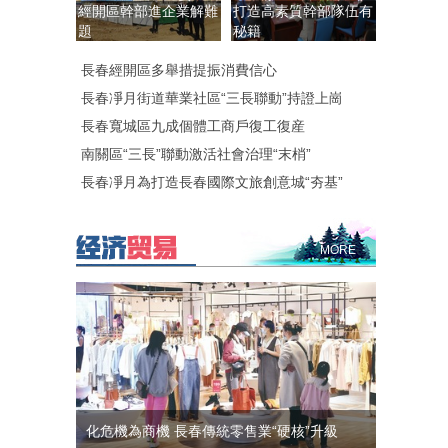
經開區幹部進企業解難
打造高素質幹部隊伍有
題
秘籍
長春經開區多舉措提振消費信心
長春凈月街道華業社區“三長聯動”持證上崗
長春寬城區九成個體工商戶復工復産
南關區“三長”聯動激活社會治理“末梢”
長春凈月為打造長春國際文旅創意城“夯基”
MORE
化危機為商機 長春傳統零售業“硬核”升級