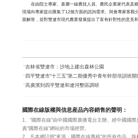
在由院士專家、基層一線農技人員、農民企業家代表及鄉
現場向專家提出匯集了12個方面的諮詢需求。與會專家客觀
面解答，並對雙遼市現代農業發展提出了富有針對性的意見
吉林省雙遼市：沙地上建出森林公園
四平雙遼市“十三五”第二期優秀中青年幹部培訓班開
高廣濱到四平雙遼和遼河墾區調研
國際在線版權與信息産品內容銷售的聲明：
1、“國際在線”由中國國際廣播電台主辦。經中國國
責“國際在線”網站的市場經營。
2、凡本網註明“來源：國際在線專稿”的所有作品，