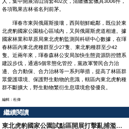
人，集中開展清山清套402次，清繳獵套獵具3006件，
各項戰果吉林省名列前茅。
琿春市東與俄羅斯接壤，西與朝鮮毗鄰，既位於東
北虎豹國家公園核心區域內，又與俄羅斯虎道相連。據
國家林業和草原局東北虎豹監測與科研中心數據，在琿
春林區內東北虎種群至少27隻、東北豹種群至少42
隻。近兩年來，琿春森林公安局加快生態資源防控體系
建設步伐，通過5個常態化管控，黨政軍警民合力治
邊、合力動保、合力治林等一系列舉措，提高了林區群
眾愛護環境、保護野生動物的意識，轄區內東北虎豹種
群不斷擴大，野生動物繁衍生息環境愈發優良。
編輯：杜偉
繼續閱讀
東北虎豹國家公園試點區開展打擊亂捕濫獵專項行動