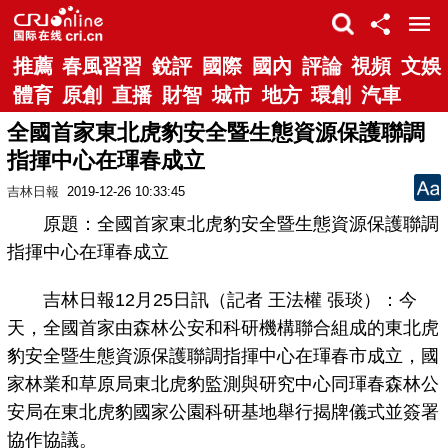
推薦
春風習習
銳評
國際
國內
評論
視頻
文娛
體育
原創
直播
財智
城市
地方
環創
汽車
全國首家東北虎豹安全暨生態資源保護聯調
指揮中心在琿春成立
吉林日報
2019-12-26 10:33:45
原題：全國首家東北虎豹安全暨生態資源保護聯調
指揮中心在琿春成立
吉林日報12月25日訊（記者 王法權 張琰）：今
天，全國首家由森林公安和科研機構聯合組成的東北虎
豹安全暨生態資源保護聯調指揮中心在琿春市成立，國
家林業和草原局東北虎豹監測與研究中心同琿春森林公
安局在東北虎豹國家公園科研基地舉行揭牌儀式並簽署
協作協議。