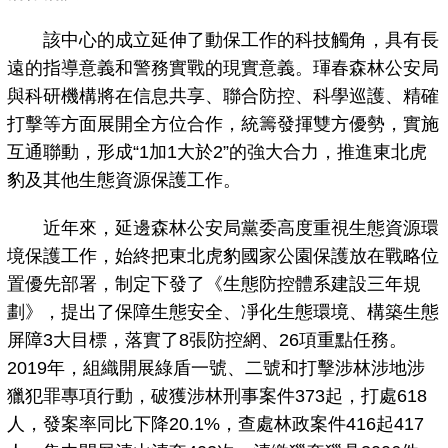
該中心的成立延伸了動保工作的科技觸角，具有長
遠的指導意義和警務實戰的現實意義。琿春森林公安局
與科研機構將在信息共享、聯合防控、科學巡護、精確
打擊等方面展開全方位合作，統籌發揮雙方優勢，實施
互通聯動，形成“1加1大於2”的強大合力，推進東北虎
豹及其他生態資源保護工作。
近年來，延邊森林公安局黨委高度重視生態資源環
境保護工作，始終把東北虎豹國家公園保護放在戰略位
置優先部署，制定下發了《生態防控體系建設三年規
劃》，提出了保障生態安全、凈化生態環境、構築生態
屏障3大目標，落實了8張防控網、26項重點任務。
2019年，組織開展綠盾一號、二號和打擊涉林涉地涉
獵犯罪專項行動，破獲涉林刑事案件373起，打處618
人，發案率同比下降20.1%，查處林政案件416起417