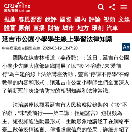
推薦
春風習習
銳評
國際
國內
評論
視頻
文娛
體育
原創
直播
財智
城市
地方
環創
汽車
延吉市公園小學學生線上學習法律知識
中央廣電總台國際在線
2020-03-19 13:47:20
國際在線吉林報道（姜彥艷）：近日，延吉市公園
小學少先隊大隊部組織開展了以“‘疫’不容辭,‘未’愛前
行”為主題的線上法治講座活動，豐富“停課不停學”在線
教學的內容和形式，讓延吉市公園小學師生們全面深入
了解新冠肺炎疫情防控的相關知識和法律常識。
法治講座以觀看延吉市人民檢察院錄製的《“疫”不
容辭，“未”愛前行——第二講：拒絕謠言》短視頻為
主。短視頻通過動畫形式，生動形象地講述了在網絡平
臺上散佈疫情謠言、傳播虛假信息的後果，詳細介紹了