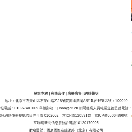
關於本網
|
商務合作
|
廣播廣告
|
網站聲明
地址：北京市石景山區石景山路乙18號院萬達廣場A座15層 郵遞區號：100040
：010-67401009 舉報郵箱：jubao@cri.cn 新聞從業人員職業道德監督電話：010-6
息網絡傳播視聽節目許可證 0102002 京ICP證
120531
號
京ICP備05064898號
互聯網新聞信息服務許可證10120170005
網站運營：國廣國際在線網絡（北京）有限公司