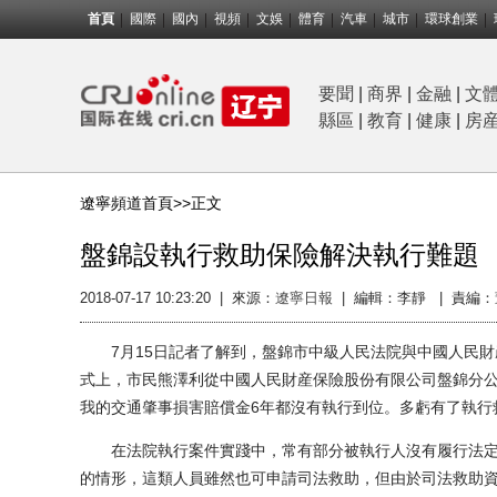
首頁
國際
國內
視頻
文娛
體育
汽車
城市
環球創業
要聞
|
商界
|
金融
|
文
縣區
|
教育
|
健康
|
房
遼寧頻道首頁>>
正文
盤錦設執行救助保險解決執行難題
2018-07-17 10:23:20
|
來源：
遼寧日報
|
編輯：李靜 |
責編：
7月15日記者了解到，盤錦市中級人民法院與中國人民財産
式上，市民熊澤利從中國人民財産保險股份有限公司盤錦分公
我的交通肇事損害賠償金6年都沒有執行到位。多虧有了執行
在法院執行案件實踐中，常有部分被執行人沒有履行法定
的情形，這類人員雖然也可申請司法救助，但由於司法救助