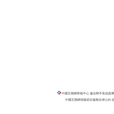
中國互聯網舉報中心
違法和不良信息舉報電話
中國互聯網視聽節目服務自律公約
信