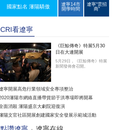
遼寧14市
遼寧“雲招
國家點名 瀋陽驕傲
開學時間
商”
CRI看遼寧
《巨鯨傳奇》特展5月30
日在大連開展
5月29日，《巨鯨傳奇》特展
新聞發佈會召開。
遼寧開展高危行業領域安全專項整治
2020瀋陽市網絡直播帶貨節于洪專場即將開幕
全面消殺 瀋陽盛京大劇院迎復演
瀋陽文官社區開展創建國家安全發展示範城活動
點讚遼寧
遼寧在線