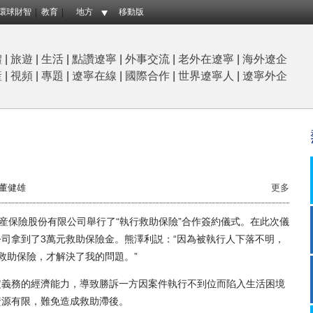
環球財智
教育
地方
移動版
體
|
旅遊
|
生活
|
點讚遼寧
|
外事交流
|
老外在遼寧
|
海外遼企
産
|
視頻
|
專題
|
遼寧在線
|
國際合作
|
世界遼寧人
|
遼寧外企
董健雄
更多
保險股份有限公司舉行了“執行救助保險”合作簽約儀式。在此次儀
司拿到了3萬元救助保險金。熊澤利説：“因為被執行人下落不明，
救助保險，才解決了我的問題。”
義務的經濟能力，導致勝訴一方因案件執行不到位而陷入生活困境
資源有限，難免造成救助滯後。