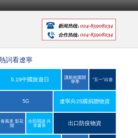
熱詞看遼寧
護航校園開
5.19中國旅遊日
“五一”出遊
學季
遼寧向25國捐贈物資
5G
春風來 梨花
全民閱讀 共
出口防疫物資
開
享書香