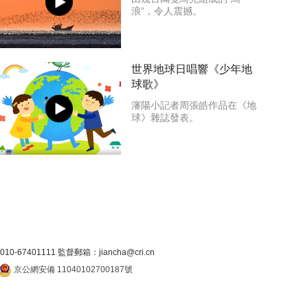
浪”，令人震撼。
世界地球日唱響《少年地
球歌》
瀋陽小記者周張皓作品在《地
球》雜誌發表。
7401111 監督郵箱：jiancha@cri.cn
京公網安備 11040102700187號