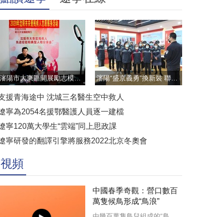
瀋陽市大東區開展勵志模範雲直播訪談活動
瀋陽“盛京義勇”換新裝 聯防聯控顯擔當
支援青海途中 沈城三名醫生空中救人
遼寧為2054名援鄂醫護人員逐一建檔
遼寧120萬大學生“雲端”同上思政課
遼寧研發的翻譯引擎將服務2022北京冬奧會
視頻
中國春季奇觀：營口數百
萬隻候鳥形成“鳥浪”
由幾百萬隻鳥兒組成的“鳥