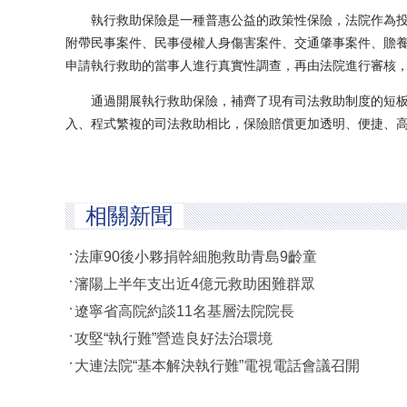
執行救助保險是一種普惠公益的政策性保險，法院作為投
附帶民事案件、民事侵權人身傷害案件、交通肇事案件、贍
申請執行救助的當事人進行真實性調查，再由法院進行審核
通過開展執行救助保險，補齊了現有司法救助制度的短板
入、程式繁複的司法救助相比，保險賠償更加透明、便捷、高
相關新聞
法庫90後小夥捐幹細胞救助青島9齡童
瀋陽上半年支出近4億元救助困難群眾
遼寧省高院約談11名基層法院院長
攻堅“執行難”營造良好法治環境
大連法院“基本解決執行難”電視電話會議召開