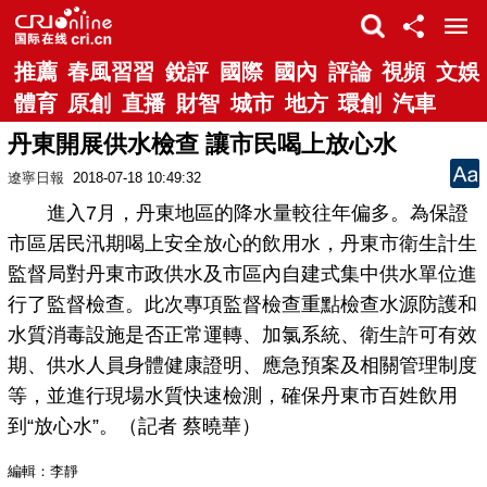
推薦
春風習習
銳評
國際
國內
評論
視頻
文娛
體育
原創
直播
財智
城市
地方
環創
汽車
丹東開展供水檢查 讓市民喝上放心水
遼寧日報
2018-07-18 10:49:32
進入7月，丹東地區的降水量較往年偏多。為保證
市區居民汛期喝上安全放心的飲用水，丹東市衛生計生
監督局對丹東市政供水及市區內自建式集中供水單位進
行了監督檢查。此次專項監督檢查重點檢查水源防護和
水質消毒設施是否正常運轉、加氯系統、衛生許可有效
期、供水人員身體健康證明、應急預案及相關管理制度
等，並進行現場水質快速檢測，確保丹東市百姓飲用
到“放心水”。（記者 蔡曉華）
編輯：李靜