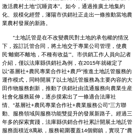
激活農村土地“沉睡資本”。如今，通過推廣土地集約
化、規模化經營，瀋陽市供銷社正走出一條推動當地農
業農村發展的新路。
“土地託管是在不改變農民對土地的承包權的情況
下，簽訂託管合同，將土地交于專業公司管理，使農
民‘離鄉不離地，不種有收益’”。市供銷工作人員向記者
介紹，僅以法庫縣供銷社為例，在2015年就確定了
以“基層社+農民專業合作社+農戶”推進土地託管服務的
運作模式，同時開展了以土地託管服務為主要內容的大
田作物服務創新，推動了供銷社由流通服務向農業生産
社會化服務延伸，逐步摸索出了一條適合法庫社
情、“基層社+農民專業合作社+農業服務公司”三方聯
動、服務領域與服務功能雙提升的發展新路子。經過三
年多的探索實踐，法庫縣供銷合作社累計開展土地託管
服務面積近8萬畝，服務範圍覆蓋14個鄉鎮，實現了“農