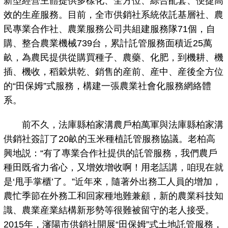
新型經營主體提供多樣化、全方位、綜合配套、便捷高
效的生産服務。目前，全市供銷社系統依託基層社、農
民專業合作社、農業服務公司共組建服務隊71個，自
購、整合農業機械739台，累計託管服務面積近25萬
畝，為農民提供從購買種子、農藥、化肥，到機耕、機
插、機收，稻穀烘乾、銷售的産前、産中、産後全方位
的“田保姆”式服務，構建一張農業社會化服務網絡體
系。
前不久，法庫縣柏家溝農戶柏萬軍與法庫縣柏家溝
供銷社簽訂了20畝的玉米種植託管服務協議。老柏高
興地説：“有了專業合作社提供的託管服務，我們農戶
種田既省力省心，又增效增收啊！用老話講，咱現在就
是‘甩手掌櫃’了。”近年來，隨著外出務工人員的增加，
農忙季節在外務工和回家種地難兼顧，新的農業科技知
識、農業産業結構新形勢等很難被留守的老人接受。
2015年，瀋陽市供銷社開展“田保姆”式土地託管服務，