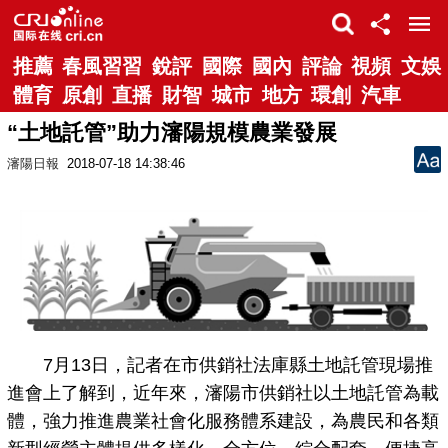
推薦
春風習習
銳評
國際
國內
評論
視頻
文娛
體育
原創
直播
財智
城市
地方
環創
汽車
“土地託管”助力瀋陽規模農業發展
瀋陽日報
2018-07-18 14:38:46
7月13日，記者在市供銷社法庫縣土地託管現場推
進會上了解到，近年來，瀋陽市供銷社以土地託管為載
體，強力推進農業社會化服務體系建設，為農民和各類