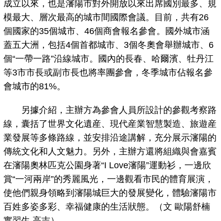
成立以來，也是瀋陽市對外開放以來出席國別最多、規
模最大、層次最高的城市間國際會議。目前，共有26
個國家的35個城市、46個商會報名參會。國外城市涵
蓋五大洲，包括4個首都城市、3個冬奧會舉辦城市、6
個“一帶一路”沿線城市。國內的長春、哈爾濱、牡丹江
等3市市長或副市長也將率團參會，冬季城市佔報名參
會城市的81%。
另據介紹，主辦方為參會人員所設計的參觀考察路
線，囊括了世界文化遺産、現代産業智慧製造、旅遊産
業發展等多條路線，並安排沿途講解，充分展示瀋陽的
傳統文化和人文魅力。另外，主辦方還將組織與會嘉賓
在瀋陽奧林匹克公園身著“I Love瀋陽”運動衫，一邊欣
賞“一河兩岸”的秀麗風光，一邊觀看市民的體育展演，
使他們親身領略到瀋陽城巨大的發展變化，體驗瀋陽市
百姓多姿多彩、幸福健康的生活狀態。（文 歐陽舒楠
實習生 高吉）