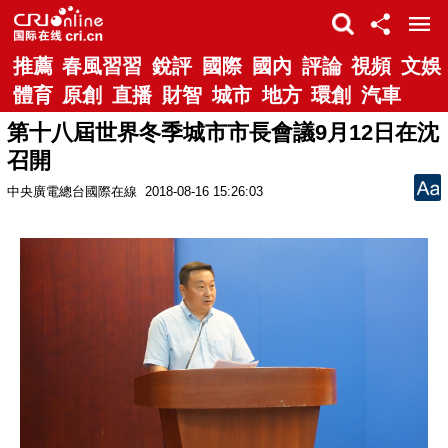
推薦
春風習習
銳評
國際
國內
評論
視頻
文娛
體育
原創
直播
財智
城市
地方
環創
汽車
第十八屆世界冬季城市市長會議9月12日在沈
召開
中央廣電總台國際在線
2018-08-16 15:26:03