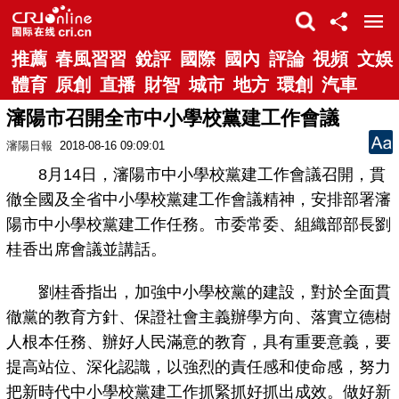
推薦
春風習習
銳評
國際
國內
評論
視頻
文娛
體育
原創
直播
財智
城市
地方
環創
汽車
瀋陽市召開全市中小學校黨建工作會議
瀋陽日報
2018-08-16 09:09:01
8月14日，瀋陽市中小學校黨建工作會議召開，貫
徹全國及全省中小學校黨建工作會議精神，安排部署瀋
陽市中小學校黨建工作任務。市委常委、組織部部長劉
桂香出席會議並講話。
劉桂香指出，加強中小學校黨的建設，對於全面貫
徹黨的教育方針、保證社會主義辦學方向、落實立德樹
人根本任務、辦好人民滿意的教育，具有重要意義，要
提高站位、深化認識，以強烈的責任感和使命感，努力
把新時代中小學校黨建工作抓緊抓好抓出成效。做好新