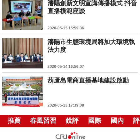
瀋陽創新文明宣講傳播模式 抖音
直播模範座談
2020-05-15 15:59:36
瀋陽市生態環境局將加大環境執
法力度
2020-05-14 16:56:07
葫蘆島電商直播基地建設啟動
2020-05-13 17:39:08
推薦
春風習習
銳評
國際
國內
評