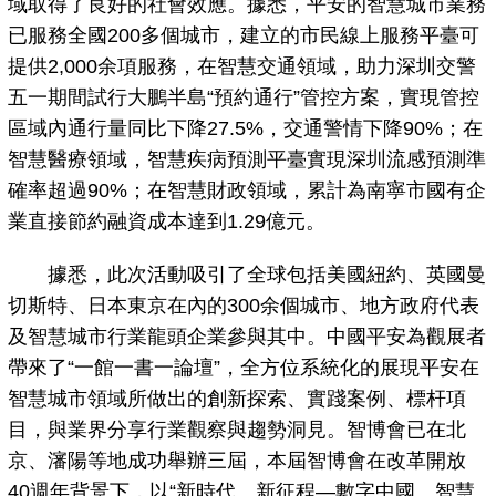
域取得了良好的社會效應。據悉，平安的智慧城市業務
已服務全國200多個城市，建立的市民線上服務平臺可
提供2,000余項服務，在智慧交通領域，助力深圳交警
五一期間試行大鵬半島“預約通行”管控方案，實現管控
區域內通行量同比下降27.5%，交通警情下降90%；在
智慧醫療領域，智慧疾病預測平臺實現深圳流感預測準
確率超過90%；在智慧財政領域，累計為南寧市國有企
業直接節約融資成本達到1.29億元。
據悉，此次活動吸引了全球包括美國紐約、英國曼
切斯特、日本東京在內的300余個城市、地方政府代表
及智慧城市行業龍頭企業參與其中。中國平安為觀展者
帶來了“一館一書一論壇”，全方位系統化的展現平安在
智慧城市領域所做出的創新探索、實踐案例、標杆項
目，與業界分享行業觀察與趨勢洞見。智博會已在北
京、瀋陽等地成功舉辦三屆，本屆智博會在改革開放
40週年背景下，以“新時代、新征程—數字中國、智慧