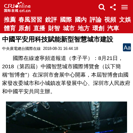
推薦
春風習習
銳評
國際
國內
評論
視頻
文娛
體育
原創
直播
財智
城市
地方
環創
汽車
中國平安用科技賦能新型智慧城市建設
中央廣電總台國際在線
2018-08-31 16:44:18
國際在線遼寧頻道報道（李子平）：8月21日，
2018（第四屆）中國智慧城市國際博覽會（以下簡
稱“智博會”）在深圳市會展中心開幕，本屆智博會由國
家發改委城市和小城鎮改革發展中心、深圳市人民政府
和中國平安共同主辦。