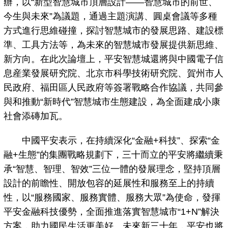
辦，以“新型智慧城市頂層設計——智慧城市的前世、
今生與未來”為議題，通過主題演講、圓桌會議等多種
方式進行思維碰撞，探討智慧城市的發展思路、建設標
準、工具方法等，為未來的智慧城市發展提供新思維、
新方向。在此次論壇上，平安智慧城還將與中國電子信
息産業發展研究院、北京市科學技術研究院、賀州市人
民政府、福田區人民政府等簽署戰略合作協議，共同參
與和推動“新時代”智慧城市生態建設，為全面建成小康
社會添磚加瓦。
中國平安表示，在持續深化“金融+科技”、探索“金
融+生態”的集團戰略規劃下，三十而立的平安將繼續秉
承“智慧、智理、智效”三位一體的發展理念，堅持頂層
設計的前瞻性、開放包容的延展性和服務至上的持續
性，以“服務國家、服務實體、服務大眾”為使命，發揮
平安金融科技優勢，全面推進落實智慧城市“1+N”解決
方案，助力國民生活更美好。未來新三十年，平安也將