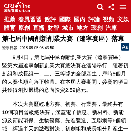
推薦
春風習習
銳評
國際
國內
評論
視頻
文娛
體育
原創
直播
財智
城市
地方
環創
汽車
第七屆中國創新創業大賽（遼寧賽區）落幕
遼寧日報
2018-09-05 08:43:50
9月4日，第七屆中國創新創業大賽（遼寧賽區）
暨第六屆遼寧創新創業大賽總決賽在瀋陽舉行，隨著初
創組和成長組一、二、三等獎的全部産生，歷時5個月
的大賽也順利落下帷幕。在本屆大賽期間，參賽的項目
共獲得創投機構的意向投資2.59億元。
本次大賽歷經地方賽、初賽、行業賽，最終共有
10個項目晉級總決賽，涵蓋電子信息、新材料、新能
源及節能環保、生物醫藥、先進製造、互聯網等6個領
域。經過半天的激烈對決，初創組和成長組分別産生一