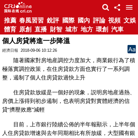
推薦
春風習習
銳評
國際
國內
評論
視頻
文娛
體育
原創
直播
財智
城市
地方
環創
汽車
個人房貸將進一步降溫
經濟日報
2018-09-06 10:12:26
隨著國家對房地産調控力度加大，商業銀行為了積
極落實調控政策，在住房貸款方面也實行了一系列調
整，遏制了個人住房貸款過快上升
住房貸款放緩是一個好的現象，説明房地産過熱、
房價上漲得到初步遏制，也表明房貸對實體經濟的信
貸“擠壓效應”減輕
目前，上市銀行陸續公佈的半年報顯示，上半年個
人住房貸款增速與去年同期相比有所放緩，大型國有銀