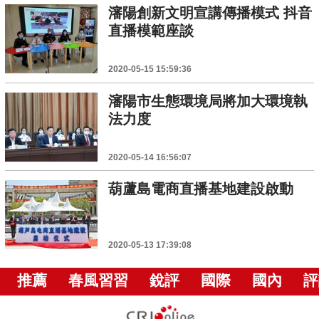
瀋陽創新文明宣講傳播模式 抖音
直播模範座談
2020-05-15 15:59:36
瀋陽市生態環境局將加大環境執
法力度
2020-05-14 16:56:07
葫蘆島電商直播基地建設啟動
2020-05-13 17:39:08
推薦
春風習習
銳評
國際
國內
評