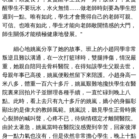
醒學生不要玩水，水火無情……做老師時刻要為學生想
週到一點。唯有如此，學生才會覺得自己的老師可親、
可信。也唯有如此，學生才能向老師敞開情感的大門，
師生關係才能積極健康地發展。”
細心地姚嵐分享了她的故事。班上的小趙同學非常
叛逆且難以溝通，在一次打籃球時，雙腿摔傷，情況嚴
重，她親自陪同去骨科醫院，在得知該學生父親去世，
母親年事已高後，姚嵐便毅然留下來陪護。小趙身高一
米八多，體重一百六十多斤，姚嵐艱難地攙扶學生在醫
院裏來回拍片子並辦理各種手續，一直忙碌到晚上八
點。此時，看上去只有九十多斤的姚嵐，嬌小的身軀彰
顯出的是偉大的教師風範。姚嵐説，聽見學生正骨時撕
心裂肺的喊叫聲，心疼不已，待病情穩定才離開醫院。
由於太著急，姚嵐當時在醫院沒感覺到辛苦，回家後渾
身一點力氣也沒有，但是依然非常擔心學生，晚上十點