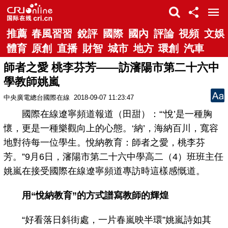
推薦
春風習習
銳評
國際
國內
評論
視頻
文娛
體育
原創
直播
財智
城市
地方
環創
汽車
師者之愛 桃李芬芳——訪瀋陽市第二十六中
學教師姚嵐
中央廣電總台國際在線
2018-09-07 11:23:47
國際在線遼寧頻道報道（田甜）：“‘悅’是一種胸
懷，更是一種樂觀向上的心態。‘納’，海納百川，寬容
地對待每一位學生。悅納教育：師者之愛，桃李芬
芳。”9月6日，瀋陽市第二十六中學高二（4）班班主任
姚嵐在接受國際在線遼寧頻道專訪時這樣感慨道。
用“悅納教育”的方式譜寫教師的輝煌
“好看落日斜街處，一片春嵐映半環”姚嵐詩如其