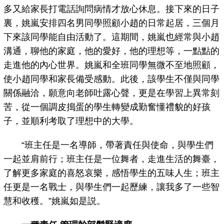
多又給家長打電話詢問病情才放心休息。接下來的日子
裏，姚嵐安排四名男同學照顧小趙的日常起居，三個月
下來該同學能自由活動了。這期間，姚嵐也經常與小趙
溝通，聊他的家庭，他的愛好，他的理想等，一點點的
走進他的內心世界。姚嵐和全班同學無微不至地照顧，
使小趙同學和家長備受感動。此後，該學生不僅與同學
關係融洽，願意向老師吐露心聲，更是在學習上異常刻
苦，從一個調皮搗蛋的學生轉變成勤奮懂禮貌的好孩
子，並順利考取了理想中的大學。
“班主任是一名導師，帶著責任與使命，與學生們
一起並肩前行；班主任是一位舞者，走進生活的舞臺，
了解更多家庭的喜怒哀樂，感悟學生的五味人生；班主
任更是一名戰士，與學生們一起歷練，讓我多了一些智
慧和收穫。”姚嵐如是説。