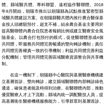
體、縣域醫共體、專科聯盟、遠程協作醫聯體。2018
年8月開始，朝陽市推出以朝陽縣為試點推進緊密型縣
域醫共體建設方案。在朝陽縣醫共體內推行農合醫保基
金按人頭總額預付，超支不補，結余農合基金主要用於
提高醫聯體內農合住院患者報銷比例或建立醫療安全風
險基金。以農合打包預付的模式，促使醫聯體形成4個
共同體，即服務共同體完善暢通的雙向轉診機制；責任
共同體完善權責一致的引導機制；利益共同體完善利益
分配機制；管理共同體完善區域醫療資源整合與共享機
制。
在這一機制下，朝陽縣中心醫院與基層醫療機構建
立基層首診、雙向轉診，建立縣域醫聯體內部轉診綠色
通道，確保患者能及時得到治療。在醫聯體內部，推動
優質醫療人才上下流動，縣域內統一調配醫技人員，提
高基層衛生醫療機構服務能力，引導群眾到基層首診、