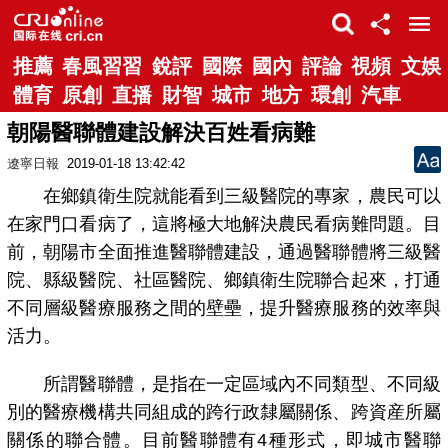
推薦
春風習習
銳評
國際
國內
評論
視頻
文娛
體育
原創
直播
財智
城市
地方
環創
汽車
朝陽醫聯體建設解決百姓看病難
遼寧日報
2019-01-18 13:42:42
在鄉鎮衛生院就能看到三級醫院的專家，農民可以
在家門口看病了，這將極大地解決農民看病難問題。目
前，朝陽市全面推進醫聯體建設，通過醫聯體將三級醫
院、縣級醫院、社區醫院、鄉鎮衛生院聯合起來，打通
不同層級醫療服務之間的壁壘，提升醫療服務的效率與
活力。
所謂醫聯體，是指在一定區域內不同類型、不同級
別的醫療機構共同組成的跨行政隸屬關係、跨資産所屬
關係的聯合體。目前醫聯體有4種形式，即城市醫聯