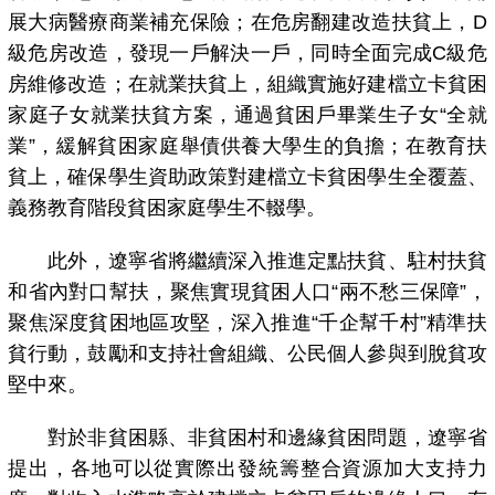
展大病醫療商業補充保險；在危房翻建改造扶貧上，D
級危房改造，發現一戶解決一戶，同時全面完成C級危
房維修改造；在就業扶貧上，組織實施好建檔立卡貧困
家庭子女就業扶貧方案，通過貧困戶畢業生子女“全就
業”，緩解貧困家庭舉債供養大學生的負擔；在教育扶
貧上，確保學生資助政策對建檔立卡貧困學生全覆蓋、
義務教育階段貧困家庭學生不輟學。
此外，
遼寧
省將繼續深入推進定點扶貧、駐村扶貧
和省內對口幫扶，聚焦實現貧困人口“兩不愁三保障”，
聚焦深度貧困地區攻堅，深入推進“千企幫千村”精準扶
貧行動，鼓勵和支持社會組織、公民個人參與到脫貧攻
堅中來。
對於非貧困縣、非貧困村和邊緣貧困問題，
遼寧
省
提出，各地可以從實際出發統籌整合資源加大支持力