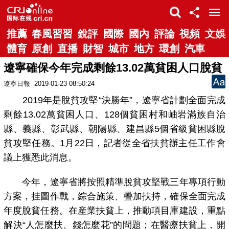
推薦
春風習習
銳評
國際
國內
評論
視頻
文娛
體育
原創
直播
財智
城市
地方
環創
汽車
遼寧確保今年完成剩餘13.02萬貧困人口脫貧
遼寧日報
2019-01-23 08:50:24
2019年是脫貧攻堅“決勝年”，遼寧省計劃全面完成
剩餘13.02萬貧困人口、128個貧困村和岫岩滿族自治
縣、義縣、彰武縣、朝陽縣、建昌縣5個省級貧困縣脫
貧攻堅任務。1月22日，記者從全省扶貧辦主任工作會
議上獲悉此消息。
今年，
遼寧
省將按照精準脫貧攻堅戰三年專項行動
方案，挂圖作戰，綜合施策、疊加扶持，確保全面完成
年度脫貧任務。在産業扶貧上，推動項目庫建設，重點
解決“人怎麼扶、錢怎麼花”的問題；在醫療扶貧上，開