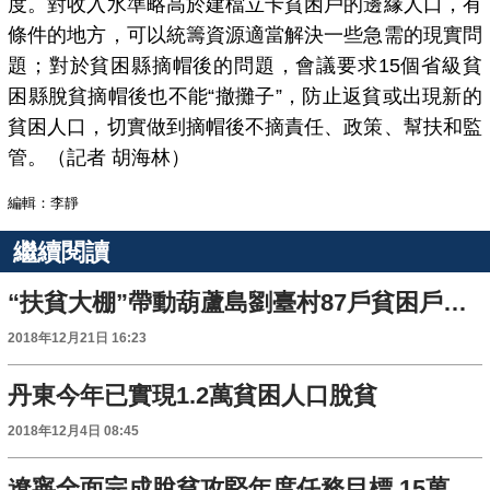
度。對收入水準略高於建檔立卡貧困戶的邊緣人口，有
條件的地方，可以統籌資源適當解決一些急需的現實問
題；對於貧困縣摘帽後的問題，會議要求15個省級貧
困縣脫貧摘帽後也不能“撤攤子”，防止返貧或出現新的
貧困人口，切實做到摘帽後不摘責任、政策、幫扶和監
管。（記者 胡海林）
編輯：李靜
繼續閱讀
“扶貧大棚”帶動葫蘆島劉臺村87戶貧困戶脫貧
2018年12月21日 16:23
丹東今年已實現1.2萬貧困人口脫貧
2018年12月4日 08:45
遼寧全面完成脫貧攻堅年度任務目標 15萬人脫貧