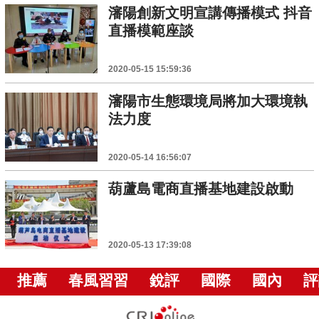
瀋陽創新文明宣講傳播模式 抖音
直播模範座談
2020-05-15 15:59:36
瀋陽市生態環境局將加大環境執
法力度
2020-05-14 16:56:07
葫蘆島電商直播基地建設啟動
2020-05-13 17:39:08
推薦
春風習習
銳評
國際
國內
評