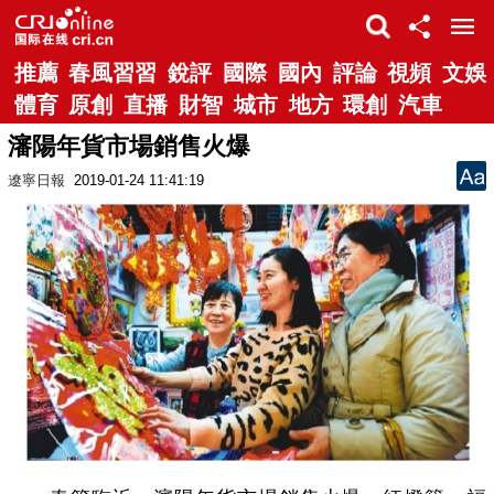
推薦
春風習習
銳評
國際
國內
評論
視頻
文娛
體育
原創
直播
財智
城市
地方
環創
汽車
瀋陽年貨市場銷售火爆
遼寧日報
2019-01-24 11:41:19