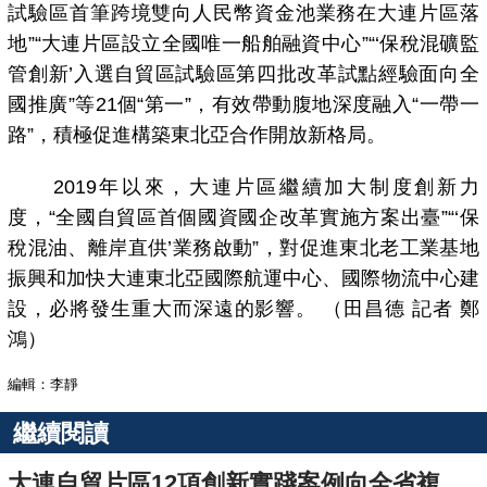
試驗區首筆跨境雙向人民幣資金池業務在大連片區落
地”“大連片區設立全國唯一船舶融資中心”“‘保稅混礦監
管創新’入選自貿區試驗區第四批改革試點經驗面向全
國推廣”等21個“第一”，有效帶動腹地深度融入“一帶一
路”，積極促進構築東北亞合作開放新格局。
2019年以來，大連片區繼續加大制度創新力
度，“全國自貿區首個國資國企改革實施方案出臺”“‘保
稅混油、離岸直供’業務啟動”，對促進東北老工業基地
振興和加快大連東北亞國際航運中心、國際物流中心建
設，必將發生重大而深遠的影響。 （田昌德 記者 鄭
鴻）
編輯：李靜
繼續閱讀
大連自貿片區12項創新實踐案例向全省複製推廣