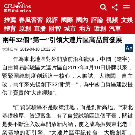
推薦
春風習習
銳評
國際
國內
評論
視頻
文娛
體育
原創
直播
財智
城市
地方
環創
汽車
兩年32個“第一”引領大連片區高品質發展
大連日報
2019-04-10 10:22:57
作為東北地區對外開放前沿和龍頭，中國（遼寧）
自由貿易試驗區大連片區自2017年4月10日掛牌以來，
緊緊圍繞制度創新這一核心，大膽試、大膽闖、自主
改，兩年來先後創下32個“第一”，為中國自貿區建設提
供了寶貴的“大連經驗”。
“自貿試驗區不是政策洼地，而是創新高地。”“東北
基礎雄厚、資源富集，有了自貿試驗區這個平臺，關鍵
是要不斷注入改革開放新內涵，使之成為振興東北老工
業基地的新引擎。”大連片區牢記使命，大膽創新，