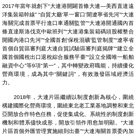
2017年當年就創下“大連港開闢首條大連—美西直達遠
洋集裝箱幹線” “自貿大廳‘單一窗口’開遼寧省先河”“大連
海關完成首票平行進口車通關監管”“大連港開通國內首
條直達斯洛伐克中歐班列”“大連港集裝箱碼頭股權整合
開國內港口先河”“全國首創‘保稅混礦’監管制度”“遼寧省
首個自貿區審判庭大連自貿試驗區審判庭揭牌”“建立全
國首個國稅出口退稅綜合服務平臺”“設立全國唯一船舶
融資中心”等9項“第一”，其中轉變政府職能，持續優化
營商環境，成為其中“關鍵詞”，有效激發區域經濟活
力。
2018年，大連片區繼續以制度創新為核心，圍繞
構建國際化營商環境，圍繞東北老工業基地調整和東北
亞開放合作特色任務，促使集成化、系統性的制度創新
機制和體系儘快成形，開放引領作用愈加明顯。“大連
片區首個外匯管理實施細則出臺”“大連海關首票委內加