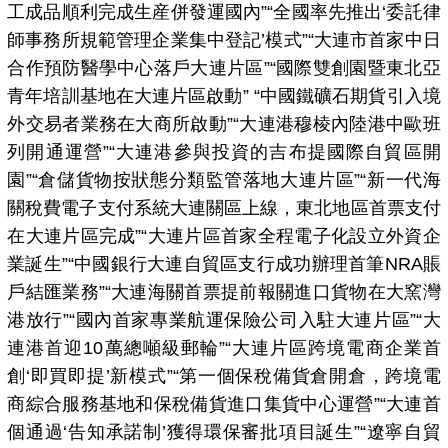
工成品順利完成生産併發運國內”“全國率先推出‘委託律
師事務所規範管理企業集中登記’模式”“大連市首家中日
合作預防醫學中心落戶大連片區”“國際雙創園暨東北亞
青年培訓基地在大連片區啟動” “中國鐵礦石期貨引入境
外交易者業務在大商所啟動”“大連港穆棱內陸港中歐班
列開通運營”“大連港參與投資的吉布提國際自貿區開
園”“倉儲貨物按狀態分類監管落地大連片區”“新一代海
關稅費電子支付系統大連關區上線，東北地區首票支付
在大連片區完成”“大連片區首家全程電子化設立外資企
業誕生”“中國銀行大連自貿區支行成功辦理首筆NRA賬
戶結匯業務”“大連海關首票提前報關進口貨物在大窯灣
港放行”“國內首家專業航運保險公司入駐大連片區”“大
連港首迎10萬總噸級郵輪”“大連片區跨境電商企業首
創‘即買即提’新模式”“第一個保稅備貨倉開倉，跨境電
商綜合服務基地和保稅備貨進口集貨中心運營”“大連首
個通過‘告知承諾制’獲得環保審批項目誕生”“遼寧自貿