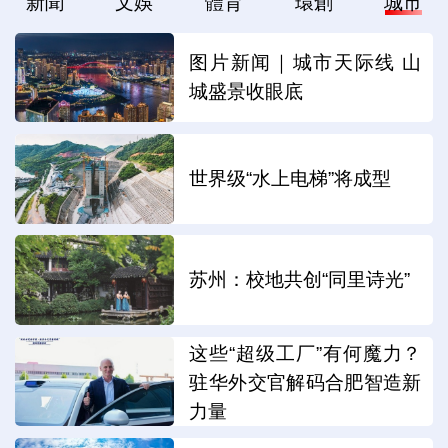
新聞
文娛
體育
環創
城市
图片新闻｜城市天际线 山
城盛景收眼底
世界级“水上电梯”将成型
苏州：校地共创“同里诗光”
这些“超级工厂”有何魔力？
驻华外交官解码合肥智造新
力量