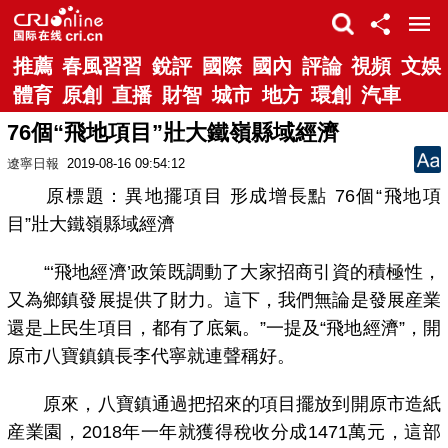
推薦
春風習習
銳評
國際
國內
評論
視頻
文娛
體育
原創
直播
財智
城市
地方
環創
汽車
76個“飛地項目”壯大鐵嶺縣域經濟
遼寧日報
2019-08-16 09:54:12
原標題：異地擺項目 形成增長點 76個“飛地項
目”壯大鐵嶺縣域經濟
“‘飛地經濟’政策既調動了大家招商引資的積極性，
又為鄉鎮發展提供了財力。這下，我們無論是發展産業
還是上民生項目，都有了底氣。”一提及“飛地經濟”，開
原市八寶鎮鎮長李代寧就連聲稱好。
原來，八寶鎮通過把招來的項目擺放到開原市造紙
産業園，2018年一年就獲得稅收分成1471萬元，這部