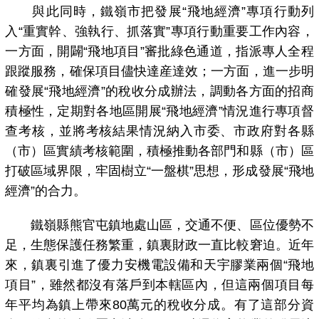
與此同時，鐵嶺市把發展“飛地經濟”專項行動列
入“重實幹、強執行、抓落實”專項行動重要工作內容，
一方面，開闢“飛地項目”審批綠色通道，指派專人全程
跟蹤服務，確保項目儘快達産達效；一方面，進一步明
確發展“飛地經濟”的稅收分成辦法，調動各方面的招商
積極性，定期對各地區開展“飛地經濟”情況進行專項督
查考核，並將考核結果情況納入市委、市政府對各縣
（市）區實績考核範圍，積極推動各部門和縣（市）區
打破區域界限，牢固樹立“一盤棋”思想，形成發展“飛地
經濟”的合力。
鐵嶺縣熊官屯鎮地處山區，交通不便、區位優勢不
足，生態保護任務繁重，鎮裏財政一直比較窘迫。近年
來，鎮裏引進了優力安機電設備和天宇膠業兩個“飛地
項目”，雖然都沒有落戶到本轄區內，但這兩個項目每
年平均為鎮上帶來80萬元的稅收分成。有了這部分資