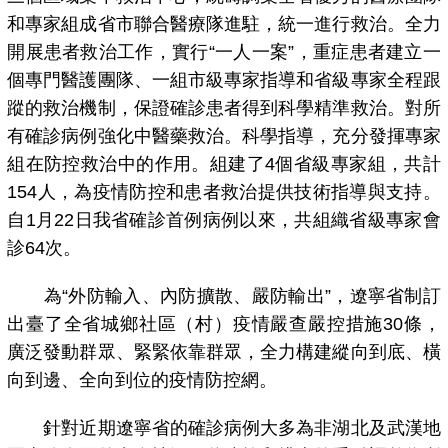
和專家組成省市聯合醫療隊進駐，統一進行救治。全力
開展患者救治工作，實行“一人一案”，重症患者建立一
個專門醫護團隊、一組市級專家指導和省級專家全程跟
蹤的救治機制，保證確診患者得到科學精準救治。對所
有確診病例強化中醫藥救治。科學指導，充分發揮專家
組在防控救治中的作用。組建了4個省級專家組，共計
154人，為疫情防控和患者救治提供技術指導與支持。
自1月22日我省確診首例病例以來，共組織省級專家會
診64次。
為“外防輸入、內防擴散、嚴防輸出”，遼寧省制訂
出臺了全省城鄉社區（村）疫情嚴查嚴控措施30條，
廣泛發動群眾、緊緊依靠群眾，全力構建縱向到底、橫
向到邊、全向到位的疫情防控網。
針對近期遼寧省的確診病例大多為非湖北及武漢地