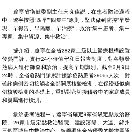
遼寧省衛健委副主任宋良偉説，在患者防治過程
中，遼寧按照“四早”“四集中”原則，堅決做到防控“早發
現、早報告、早隔離、早治療”，救治“集中患者、集中
專家、集中資源、集中救治”。
據介紹，遼寧在全省282家二級以上醫療機構設置
發熱門診，實行24小時值守和日報告制度，對各類發
熱病人進行篩查和診治，提高早期識別。截至2月9日
24時，全省發熱門診累計接診發熱患者39065人次，對
確診病例密切接觸者全部開展核酸檢測，在保證疑似病
例核酸檢測的基礎上，重點對密切接觸者中的家庭成員
和親屬進行檢測。
救治患者過程中，遼寧省確定9家省級定點救治醫
院、26家市級定點救治醫院。建設瀋陽、大連、錦州
三個區域集中救治中心，統籌調集全省優秀的醫療團隊