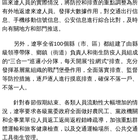
區來遼人員的實際情況，將防控和排查的重點調整為所
有外地返遼來遼人員。發揮大數據作用，對交通出行信
息、手機移動信號信息、公安信息進行綜合比對，及時
向有關地方和部門推送。
另外，遼寧全省100個縣（市、區）都組建了由縣
級領導帶隊、鄉鎮（街道）負責人和衛生防疫人員組成
的“三合一”巡邏小分隊，每天開展“拉網式”排查。充分
發揮基層黨組織的戰鬥堡壘作用，全面落實排查、監督
等防控措施，逐戶逐人進行摸底排查，確保不落一戶、
不落一人。
針對春節假期結束、各類人員流動性大幅增加的情
況，遼寧要求各級黨委政府全面做好農民工、黨政機關
和企事業單位人員返工返崗返程錯峰疏導，加強重點群
體運輸和旅客健康檢查，以及交通運輸場所、公共交通
工具衛生管理。