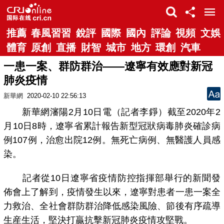
推薦
春風習習
銳評
國際
國內
評論
視頻
文娛
體育
原創
直播
財智
城市
地方
環創
汽車
一患一案、群防群治——遼寧有效應對新冠
肺炎疫情
新華網
2020-02-10 22:56:13
新華網瀋陽2月10日電（記者李錚）截至2020年2
月10日8時，遼寧省累計報告新型冠狀病毒肺炎確診病
例107例，治愈出院12例。無死亡病例、無醫護人員感
染。
記者從10日遼寧省疫情防控指揮部舉行的新聞發
佈會上了解到，疫情發生以來，遼寧對患者一患一案全
力救治、全社會群防群治降低感染風險、節後有序疏導
生産生活，堅決打贏抗擊新冠肺炎疫情攻堅戰。