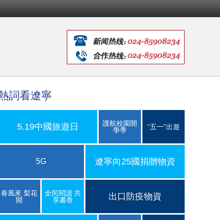
熱詞看遼寧
護航校園開
5.19中國旅遊日
“五一”出遊
學季
遼寧向25國捐贈物資
5G
春風來 梨花
全民閱讀 共
出口防疫物資
開
享書香