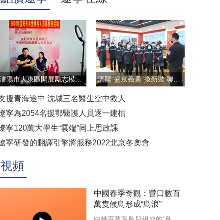
瀋陽市大東區開展勵志模範雲直播訪談活動
瀋陽“盛京義勇”換新裝 聯防聯控顯擔當
支援青海途中 沈城三名醫生空中救人
遼寧為2054名援鄂醫護人員逐一建檔
遼寧120萬大學生“雲端”同上思政課
遼寧研發的翻譯引擎將服務2022北京冬奧會
視頻
中國春季奇觀：營口數百
萬隻候鳥形成“鳥浪”
由幾百萬隻鳥兒組成的“鳥