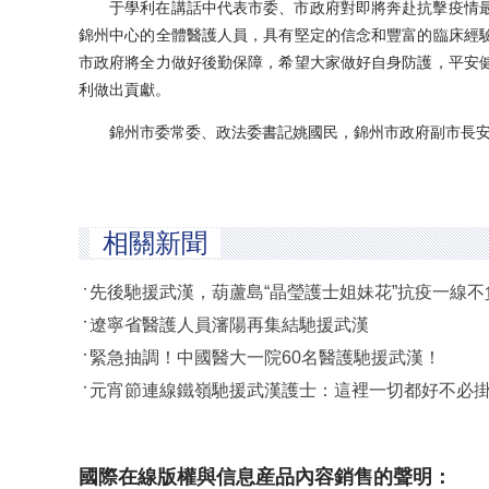
于學利在講話中代表市委、市政府對即將奔赴抗擊疫情最
錦州中心的全體醫護人員，具有堅定的信念和豐富的臨床經
市政府將全力做好後勤保障，希望大家做好自身防護，平安
利做出貢獻。
錦州市委常委、政法委書記姚國民，錦州市政府副市長安錦
相關新聞
先後馳援武漢，葫蘆島“晶瑩護士姐妹花”抗疫一線不
遼寧省醫護人員瀋陽再集結馳援武漢
緊急抽調！中國醫大一院60名醫護馳援武漢！
元宵節連線鐵嶺馳援武漢護士：這裡一切都好不必
國際在線版權與信息産品內容銷售的聲明：