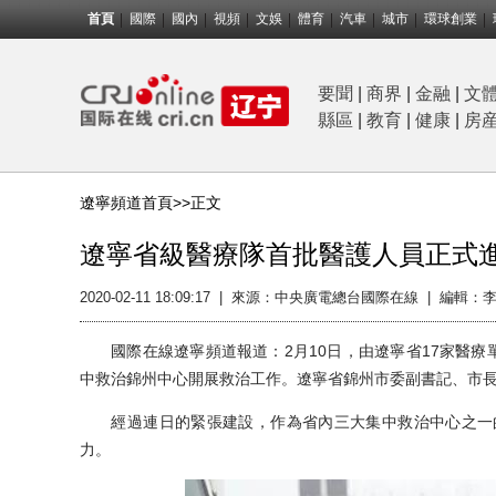
首頁
國際
國內
視頻
文娛
體育
汽車
城市
環球創業
要聞
|
商界
|
金融
|
文
縣區
|
教育
|
健康
|
房
遼寧頻道首頁>>
正文
遼寧省級醫療隊首批醫護人員正式
2020-02-11 18:09:17
|
來源：中央廣電總台國際在線
|
編輯：李
國際在線遼寧頻道報道：2月10日，由遼寧省17家醫療單
中救治錦州中心開展救治工作。遼寧省錦州市委副書記、市
經過連日的緊張建設，作為省內三大集中救治中心之一的
力。