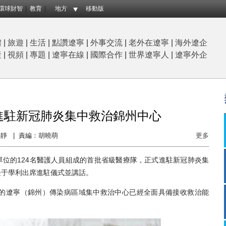
環球財智
教育
地方
移動版
體
|
旅遊
|
生活
|
點讚遼寧
|
外事交流
|
老外在遼寧
|
海外遼企
産
|
視頻
|
專題
|
遼寧在線
|
國際合作
|
世界遼寧人
|
遼寧外企
進駐新冠肺炎集中救治錦州中心
靜 |
責編：胡曉萌
更多
位的124名醫護人員組成的首批省級醫療隊，正式進駐新冠肺炎集
長于學利出席進駐儀式並講話。
遼寧（錦州）傳染病區域集中救治中心已經全面具備接收救治能