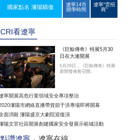
遼寧14市
遼寧“雲招
國家點名 瀋陽驕傲
開學時間
商”
CRI看遼寧
《巨鯨傳奇》特展5月30
日在大連開展
5月29日，《巨鯨傳奇》特展
新聞發佈會召開。
遼寧開展高危行業領域安全專項整治
2020瀋陽市網絡直播帶貨節于洪專場即將開幕
全面消殺 瀋陽盛京大劇院迎復演
瀋陽文官社區開展創建國家安全發展示範城活動
點讚遼寧
遼寧在線