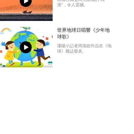
浪”，令人震撼。
世界地球日唱響《少年地
球歌》
瀋陽小記者周張皓作品在《地
球》雜誌發表。