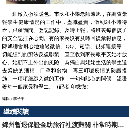
細緻入微添暖色。市國和小學老師陳旭，在調查彙
報學生健康情況的工作中，盡職盡責，做到24小時待
命，跟蹤詢問、登記記錄、及時上報，將班裏每個孩子
的安全記挂在心間。有的家長沒有及時回復彙報信息，
陳旭總會耐心地通過微信、QQ、電話、視頻連接等一
切能想到的辦法反復聯繫，直至收到家長報平安她才放
心。她顧不上外出的風險，為獨自與姥姥生活的學生送
去緊缺的酒精、口罩和食物，再三叮囑疫情的防護措
施。一項項細緻入微的工作，一句句貼心的問候，溫暖
著每一個家長和學生。（記者 印微微）
編輯：李子平
繼續閱讀
錦州暫退保證金助旅行社渡難關 非常時期一次辦結