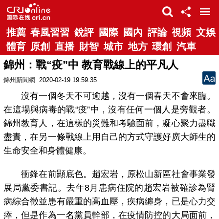
推薦
春風習習
銳評
國際
國內
評論
視頻
文娛
體育
原創
直播
財智
城市
地方
環創
汽車
錦州：戰“疫”中 教育戰線上的平凡人
錦州新聞網
2020-02-19 19:59:35
沒有一個冬天不可逾越，沒有一個春天不會來臨。
在這場與病毒的戰“疫”中，沒有任何一個人是旁觀者。
錦州教育人，在這樣的災難和考驗面前，凝心聚力盡職
盡責，在另一條戰線上用自己的方式守護好廣大師生的
生命安全和身體健康。
衝鋒在前顯底色。趙宏岩，原松山新區社會事業發
展局黨委書記。去年8月患病住院的趙宏岩被確診為腎
病綜合徵並患有嚴重的高血壓，疾病纏身，已是心力交
瘁，但是作為一名黨員幹部，在疫情防控的大局面前，