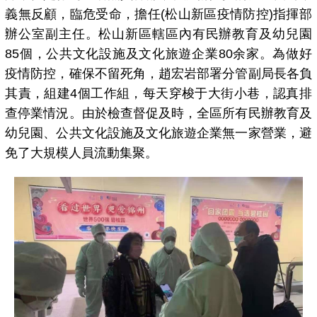
義無反顧，臨危受命，擔任(松山新區疫情防控)指揮部
辦公室副主任。松山新區轄區內有民辦教育及幼兒園
85個，公共文化設施及文化旅遊企業80余家。為做好
疫情防控，確保不留死角，趙宏岩部署分管副局長各負
其責，組建4個工作組，每天穿梭于大街小巷，認真排
查停業情況。由於檢查督促及時，全區所有民辦教育及
幼兒園、公共文化設施及文化旅遊企業無一家營業，避
免了大規模人員流動集聚。