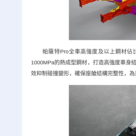
帕薩特Pro全車高強度及以上鋼材佔比
1000MPa的熱成型鋼材，打造高強度車
效抑制碰撞變形，確保座艙結構完整性，為乘