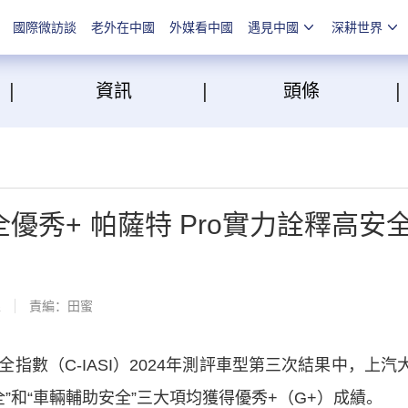
國際微訪談
老外在中國
外媒看中國
遇見中國
深耕世界
|
|
點
資訊
頭條
全優秀+ 帕薩特 Pro實力詮釋高安
線
責編：田蜜
（C-IASI）2024年測評車型第三次結果中，上汽
全”和“車輛輔助安全”三大項均獲得優秀+（G+）成績。