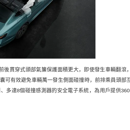
前後貫穿式頭部氣簾保護面積更大，即使發生車輛翻滾
囊可有效避免車輛萬一發生側面碰撞時，前排乘員頭部
、多達8個碰撞感測器的安全電子系統，為用戶提供360