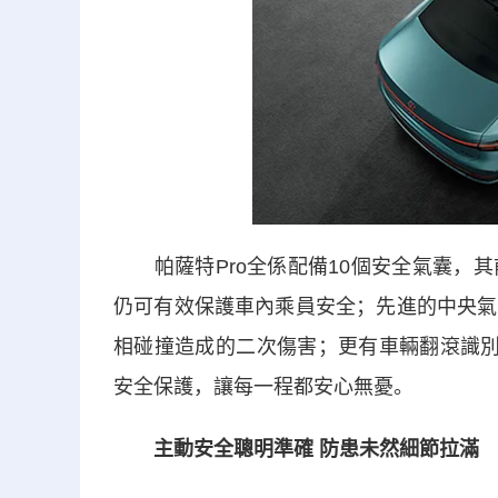
帕薩特Pro全係配備10個安全氣囊，其
仍可有效保護車內乘員安全；先進的中央氣
相碰撞造成的二次傷害；更有車輛翻滾識別
安全保護，讓每一程都安心無憂。
主動安全聰明準確 防患未然細節拉滿