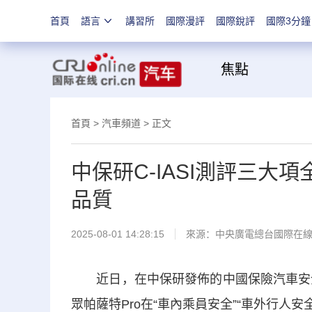
首頁
語言
講習所
國際漫評
國際銳評
國際3分鐘
焦
首頁
>
汽車頻道
> 正文
中保研C-IASI測評三大項
品質
2025-08-01 14:28:15
來源：中央廣電總台國際在
近日，在中保研發佈的中國保險汽車安全指數
眾帕薩特Pro在“車內乘員安全”“車外行人安