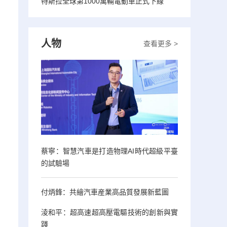
特斯拉全球第1000萬輛電動車正式下線
人物
查看更多 >
蔡寧：智慧汽車是打造物理AI時代超級平臺
的試驗場
付炳鋒：共繪汽車産業高品質發展新藍圖
淩和平：超高速超高壓電驅技術的創新與實
踐