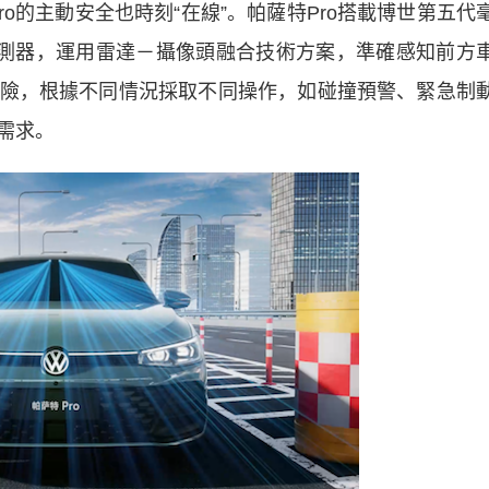
的主動安全也時刻“在線”。帕薩特Pro搭載博世第五代
感測器，運用雷達－攝像頭融合技術方案，準確感知前方
險，根據不同情況採取不同操作，如碰撞預警、緊急制
需求。