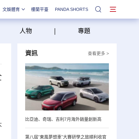
文娛體育
樓蘭平臺
PANDA SHORTS
站內搜索
|
|
人物
專題
資訊
查看更多 >
全
比亞迪、奇瑞、吉利7月海外銷量創新高
大
第八屆“東風夢想車”大賽研學之旅順利收官