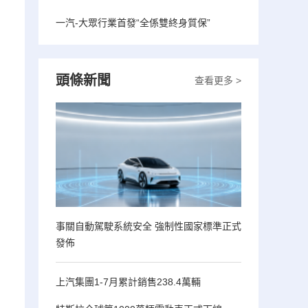
一汽-大眾行業首發“全係雙終身質保”
頭條新聞
查看更多 >
事關自動駕駛系統安全 強制性國家標準正式
發佈
上汽集團1-7月累計銷售238.4萬輛