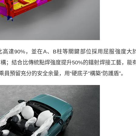
高達90%，並在A、B柱等關鍵部位採用屈服強度大
身結構；結合比傳統點焊強度提升50%的鐳射焊接工藝，能
員預留充分的安全余量，用“硬底子”構築“防護盾”。