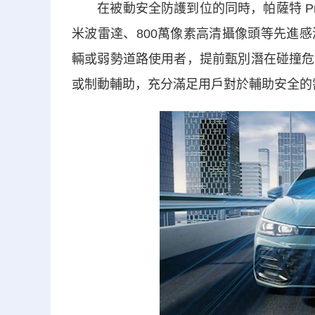
在被動安全防護到位的同時，帕薩特 Pro
米波雷達、800萬像素高清攝像頭等先進
輛或弱勢道路使用者，提前甄別潛在碰撞危
或制動輔助，充分滿足用戶對於輔助安全的